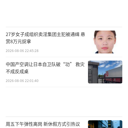
27岁女子成组织卖淫集团主犯被通缉 悬
赏8万元捉拿
2026-08-06 22:45:28
中国产空调让日本自卫队破“功” 救灾
不成反成桌
2026-08-06 22:01:40
周五下午弹性离岗 新休假方式引热议