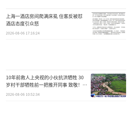
上海一酒店房间爬满床虱 住客反被怼
酒店态度引众怒
2026-08-06 17:16:24
10年前救人上央视的小伙抗洪牺牲 30
岁村干部牺牲前一把推开同事 致敬！送
别！
2026-08-06 10:52:34