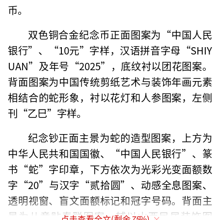
币。
双色铜合金纪念币正面图案为“中国人民
银行”、“10元”字样，汉语拼音字母“SHIY
UAN”及年号“2025”，底纹衬以团花图案。
背面图案为中国传统剪纸艺术与装饰年画元素
相结合的蛇形象，衬以花灯和人参图案，左侧
刊“乙巳”字样。
纪念钞正面主景为蛇的造型图案，上方为
中华人民共和国国徽、“中国人民银行”、篆
书“蛇”字印章，下方依次为光彩光变面额数
字“20”与汉字“贰拾圆”、动感全息图案、
透明视窗、盲文面额标记和冠字号码。背面主
景为儿童贴春联图案，辅以山西民居装饰图
点击查看全文(剩余
75
%)