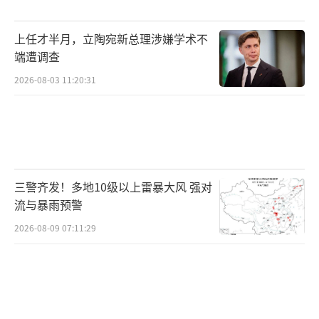
月9日办理预约兑换。每人预约、兑换限额为20
上任才半月，立陶宛新总理涉嫌学术不
枚纪念币和20张纪念钞。预约、兑换、核实的
端遭调查
有效身份证件必须为第二代居民身份证原件。
2026-08-03 11:20:31
代他人办理的，须提供代办人和被代办人的有
效第二代居民身份证原件，且被代办人数不超
过5人。无法出具第二代居民身份证原件的，可
以使用户口簿、临时居民身份证办理。
三警齐发！多地10级以上雷暴大风 强对
双色铜合金纪念币和纪念钞具备多种防伪
流与暴雨预警
特征，如双金属结构、斜全齿间隔半齿、隐形
2026-08-09 07:11:29
图文、微缩文字等。纪念钞则具备动感全息、
透明视窗、光彩光变图案、雕刻凹印图案等防
伪特征。这些纪念币和纪念钞与现行流通人民
币职能相同，与同面额人民币等值流通。