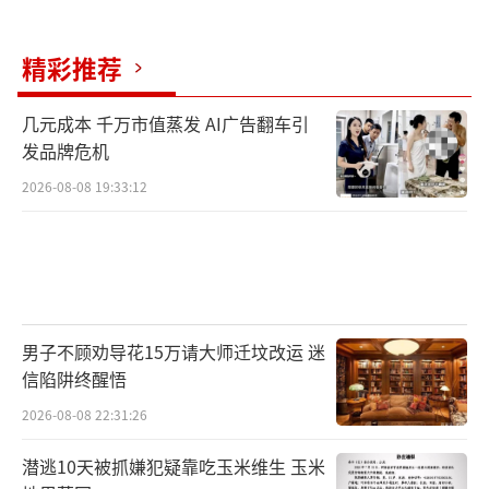
金银纪念币方面，正面图案均为中国传统
精彩推荐
吉祥纹饰组合图案，并刊国名、年号。1克圆形
金质纪念币背面图案为“福”字、柿子、蝠纹
几元成本 千万市值蒸发 AI广告翻车引
等组合设计，并刊面额。8克菱形银质纪念币背
发品牌危机
面图案为贴“福”字场景，并刊面额。1克圆形
2026-08-08 19:33:12
金质纪念币含纯金1克，直径10毫米，面额10
元，成色99.9%，最大发行量150000枚。8克菱
形银质纪念币含纯银8克，边长23毫米，面额3
元，成色99.9%，最大发行量1500000枚。该套
金银纪念币由深圳国宝造币有限公司铸造，中
男子不顾劝导花15万请大师迁坟改运 迷
信陷阱终醒悟
国金币集团有限公司总经销。销售渠道详见中
国金币网或“中国金币”微信公众号。
2026-08-08 22:31:26
潜逃10天被抓嫌犯疑靠吃玉米维生 玉米
（责任编辑：张小花 TT1000）