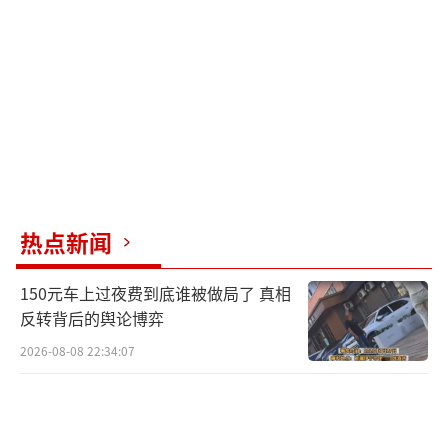
国银行、中国建设银行、交通银行、中国邮政
储蓄银行、华夏银行、浦发银行、苏州银行、
徽商银行、长沙银行、陕西省农村信用社联合
社共同承担预约兑换工作。2024年12月22日
前，中国人民银行分支机构将向社会公告当地
分配数量等信息。预约承办银行将在其官方网
站公布预约兑换网点及每个网点的可预约数量
热点新闻
等信息。2024年12月23日至12月24日办理预约
业务。公众可通过预约承办银行官方网站等线
150元车上过夜费到底谁被做局了 真相
上渠道或在营业时间内前往预约兑换网点进行
反转背后的舆论博弈
预约登记。2024年12月27日至12月29日为预约
2026-08-08 22:34:07
核实期。未通过核查的公众可持第二代居民身
份证原件，前往预约登记的网点办理撤销违约
记录及保留兑换资格业务。2025年1月3日至1