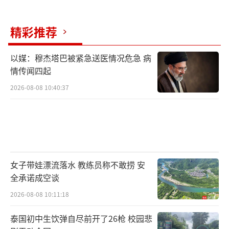
精彩推荐
以媒：穆杰塔巴被紧急送医情况危急 病
情传闻四起
2026-08-08 10:40:37
女子带娃漂流落水 教练员称不敢捞 安
全承诺成空谈
2026-08-08 10:11:18
泰国初中生饮弹自尽前开了26枪 校园悲