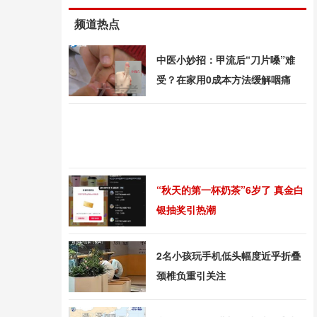
频道热点
中医小妙招：甲流后“刀片嗓”难
受？在家用0成本方法缓解咽痛
“秋天的第一杯奶茶”6岁了 真金白
银抽奖引热潮
2名小孩玩手机低头幅度近乎折叠
颈椎负重引关注