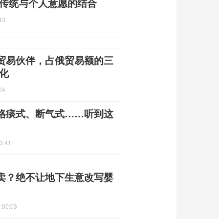
 传统与个人意愿的结合
43
贸易伙伴，占俄贸易额的三
化
04
咯痰式、断气式……听到这
3:41
卖？绝不让地下生意改写婴
:00:03