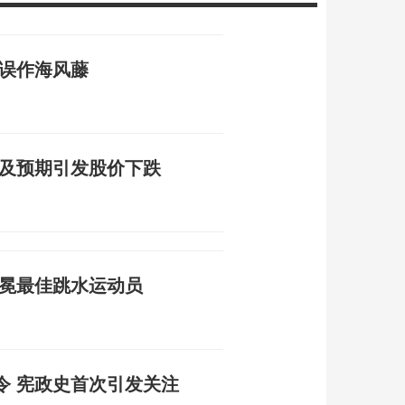
草误作海风藤
不及预期引发股价下跌
加冕最佳跳水运动员
令 宪政史首次引发关注