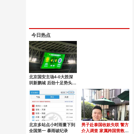
今日热点
北京国安主场4-0大胜深
圳新鹏城 后劲十足势头良
好
北京多站点小时雨量下到
男子赴泰国收款失联 警方
全国第一 暴雨破纪录
介入调查 家属跨国营救54