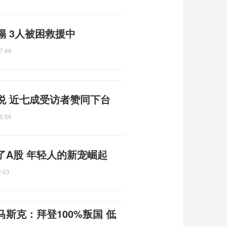
 3人被困救援中
7:46
悦 近七成受访者赞同下台
6:56
了A股 年轻人的新宠崛起
2:43
斯克：拜登100%叛国 低