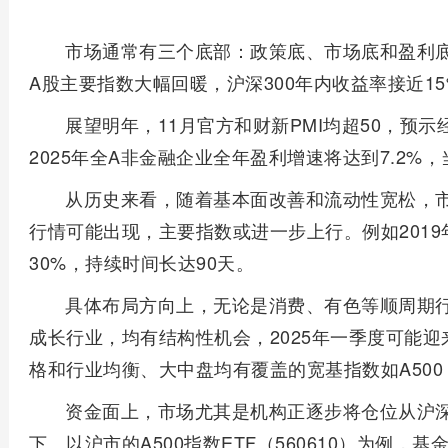
市场通常有三个底部：政策底、市场底和盈利底
A股主要指数大幅回暖，沪深300年内收益率接近1
展望明年，11月官方和财新PMI均超50，预
2025年全A非金融企业全年盈利增速将达到7.2%
从历史来看，随着基本面改善和流动性宽松，
行情可能出现，主要指数或进一步上行。例如201
30%，持续时间长达90天。
具体布局方向上，无论是消费、有色等顺周期
成长行业，均有结构性机会，2025年一季度可能
格和行业均衡、大中盘均有覆盖的宽基指数如A50
资金面上，市场尤其是机构正逐步将仓位从沪深3
下。以沪市的A500指数ETF（560610）为例，