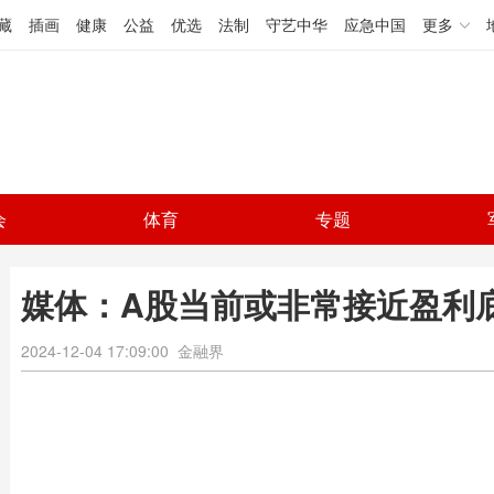
藏
插画
健康
公益
优选
法制
守艺中华
应急中国
更多
会
体育
专题
媒体：A股当前或非常接近盈利
2024-12-04 17:09:00
金融界