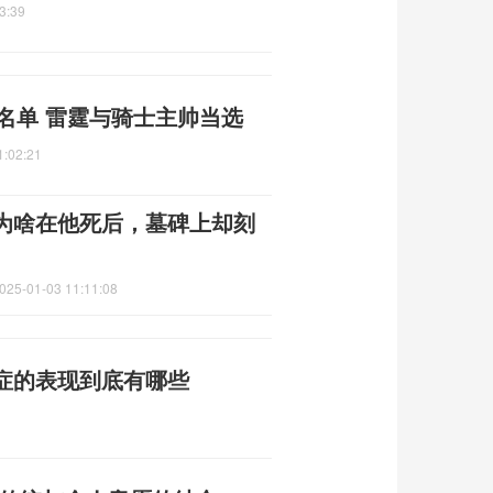
3:39
练名单 雷霆与骑士主帅当选
1:02:21
为啥在他死后，墓碑上却刻
025-01-03 11:11:08
症的表现到底有哪些