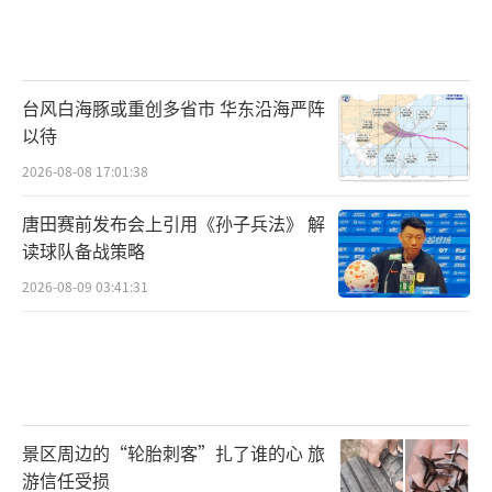
台风白海豚或重创多省市 华东沿海严阵
以待
2026-08-08 17:01:38
唐田赛前发布会上引用《孙子兵法》 解
读球队备战策略
2026-08-09 03:41:31
景区周边的“轮胎刺客”扎了谁的心 旅
游信任受损