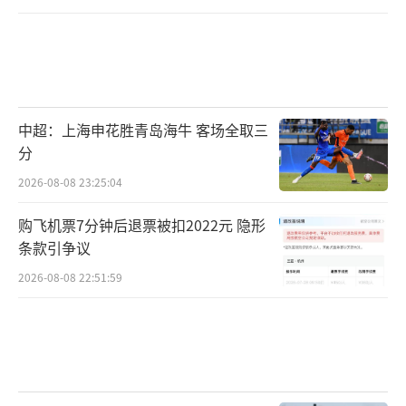
中超：上海申花胜青岛海牛 客场全取三
分
2026-08-08 23:25:04
购飞机票7分钟后退票被扣2022元 隐形
条款引争议
2026-08-08 22:51:59