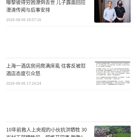
曝黎彼得穷困潦倒去世 儿子露面回应
澄清传闻与后事安排
2026-08-06 20:57:16
上海一酒店房间爬满床虱 住客反被怼
酒店态度引众怒
2026-08-06 17:16:24
10年前救人上央视的小伙抗洪牺牲 30