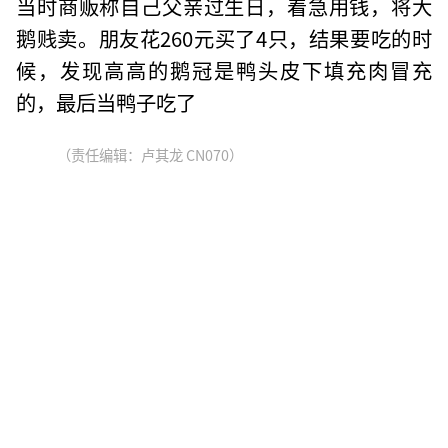
当时商贩称自己父亲过生日，着急用钱，将大
鹅贱卖。朋友花260元买了4只，结果要吃的时
候，发现高高的鹅冠是鸭头皮下填充肉冒充
的，最后当鸭子吃了
（责任编辑：卢其龙 CN070）