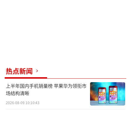
有很多人围观，一旦发生事故，管理者可能要
承担相应责任。
氢气是一种易燃易爆气体，遇到明火会瞬
间爆炸，人拿在手上很容易对人体造成灼伤。
除了被引燃，静电、太阳暴晒、受外力挤压或
严重摩擦也可能导致爆炸。虽然商贩售卖的气
球是否为氢气球尚无定论，但据媒体报道，氦
热点新闻
气的市场价格是氢气的十倍左右。三元钱一个
上半年国内手机销量榜 苹果华为领衔市
的气球，很可能灌充的是氢气。用氢气灌充每
场结构清晰
个气球成本几毛钱，而用氦气灌充成本在五元
2026-08-09 10:10:43
左右。
面对售卖气球的行为，商业街管理者可以
采取人性化措施，晓之以理，动之以情。如果