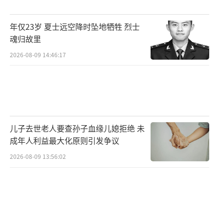
商贩不听，可以请城管部门执法，甚至报警处
年仅23岁 夏士远空降时坠地牺牲 烈士
理，但不能破坏他人财物或制造危险行为。全
魂归故里
国各地景区小摊贩售卖气球的现象并不鲜见，
2026-08-09 14:46:17
相关部门应加强执法管理，从源头上减少氢气
球违规上市，避免管理纠纷和事故发生。
（责任
编辑：张小花 TT1000）
儿子去世老人要查孙子血缘儿媳拒绝 未
成年人利益最大化原则引发争议
2026-08-09 13:56:02