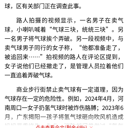
球，区有关部门正在调查此事。
路人拍摄的视频显示，一名男子在卖气
球，小喇叭喊着“气球三块，统统三块”。另
一名男子将气球挨个弄破。另一段视频中，与
卖气球男子同行的女子称，“他都准备走了，
被追回来……”拍视频的路人在评论区提到，
女子说他们已经撤走了，是管理人员拉着他们
一直追着弄破气球。
商业步行街禁止卖气球有一定道理，因为
气球存在一定的危险性。例如，2024年4月，河
南周口一女子扔氢气球时被炸伤胳膊；2023年6
月，广东揭阳一孩子将氢气球砸向吹风机造成
妈妈严重烧伤。为此，消防部门曾做过“氢气
点击查看全文(剩余
65
%)