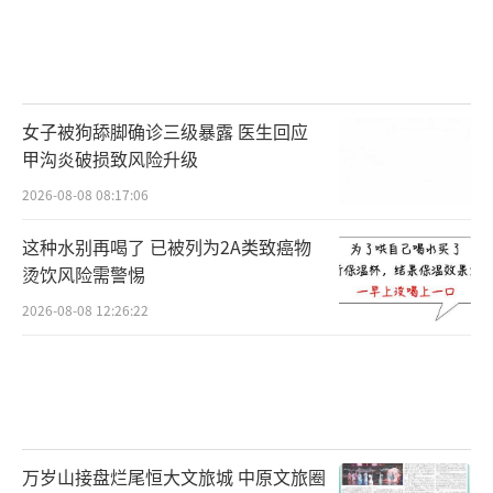
女子被狗舔脚确诊三级暴露 医生回应
甲沟炎破损致风险升级
2026-08-08 08:17:06
这种水别再喝了 已被列为2A类致癌物
烫饮风险需警惕
2026-08-08 12:26:22
万岁山接盘烂尾恒大文旅城 中原文旅圈