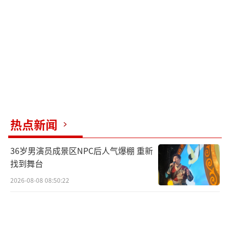
代孕机构承诺的代孕补偿是24万元，分阶
段支付。她被安排到私立医疗机构产检，第一
个月在昆山某门诊部，后来转到某医院。产检
时，其他代孕妈妈用别人的身份证挂号，而小
溪用自己的身份证，但做产检的医疗机构都没
有给她建档。
热点新闻
怀孕5个多月后，小溪于11月6日意外流
产，11日接受清宫手术，12日上午出院。她希
36岁男演员成景区NPC后人气爆棚 重新
望能在之前的宿舍坐月子并获得相应的生活补
找到舞台
助，但代孕机构相关人员拒绝了她的请求，只
2026-08-08 08:50:22
给了她1000元补助让她买票回家。清宫手术出
院后，代孕机构为她开了两天的酒店，房费90
多元。