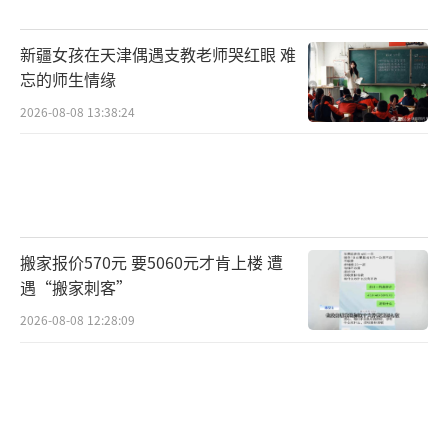
出院当天是小溪20岁的生日，心情跌到了
新疆女孩在天津偶遇支教老师哭红眼 难
谷底。在打拐志愿者上官正义的陪同下，她向
忘的师生情缘
昆山市卫健委举报了代孕机构及相关医疗机构
2026-08-08 13:38:24
存在的违法行为，并向当地公安机关报警。接
待他们的昆山市卫健委相关人士表示，会
对“代孕”零容忍，一定会调查核实清楚，对
违法违规行为将予以严处。
搬家报价570元 要5060元才肯上楼 遭
遇“搬家刺客”
经媒体报道和上官正义网上发声后，此事
引起了江苏省卫健委和苏州市卫健委的关注。
2026-08-08 12:28:09
（责任编辑：张小花 TT1000）