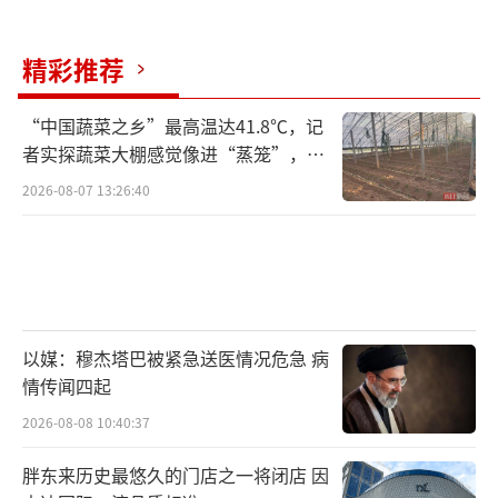
精彩推荐
“中国蔬菜之乡”最高温达41.8℃，记
者实探蔬菜大棚感觉像进“蒸笼”，有
村民称只能凌晨两点起来干活
2026-08-07 13:26:40
以媒：穆杰塔巴被紧急送医情况危急 病
情传闻四起
2026-08-08 10:40:37
胖东来历史最悠久的门店之一将闭店 因