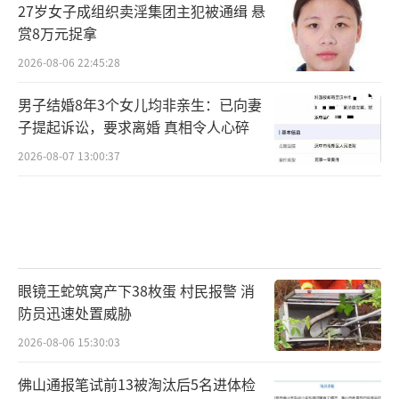
27岁女子成组织卖淫集团主犯被通缉 悬
赏8万元捉拿
2026-08-06 22:45:28
男子结婚8年3个女儿均非亲生：已向妻
子提起诉讼，要求离婚 真相令人心碎
2026-08-07 13:00:37
眼镜王蛇筑窝产下38枚蛋 村民报警 消
防员迅速处置威胁
2026-08-06 15:30:03
佛山通报笔试前13被淘汰后5名进体检