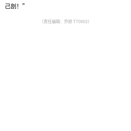
己剖！”
（责任编辑：乔娇 TT0002）