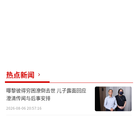
属严重超标，对环境造成了巨大威胁。
制片人江志强结合这两起事件构思出《焚
城》，并强调了影片中的人祸比天灾更恐怖的
主题。
影片讲述了1996年范伟立（刘德华饰）为
了将香港发展成亚洲第一港口，推行“外地货
热点新闻
柜免检”条例，结果非法商人借此机会将大量
危险电子垃圾运入香港。十年后，皇后山的一
曝黎彼得穷困潦倒去世 儿子露面回应
座回收场发生大火，消防队长黎杰峰（白宇
澄清传闻与后事安排
饰）发现火灾现场检测出高强度放射物铯-13
2026-08-06 20:57:16
7。台风即将来袭，铯-137可溶于水，一旦暴雨
与其结合，后果不堪设想。范伟立临危受命，
与署理特首Cecilia（莫文蔚饰）展开了一场激