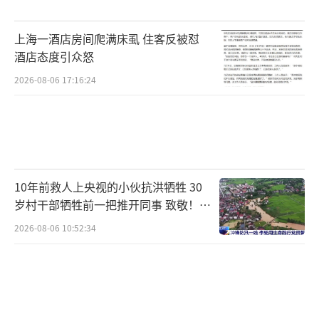
烈的对抗。
上海一酒店房间爬满床虱 住客反被怼
影片的优点在于叙事节奏紧张，两条故事
酒店态度引众怒
线交织在一起：一条是环保专家与政府官员之
2026-08-06 17:16:24
间的对抗，讽刺办公室政治；另一条则是消防
队员之间的兄弟情谊。台词大胆直白，揭示了
政途与商道的丑闻。然而，影片也有一些缺
点，如剧情细节不够严谨，部分情节显得冗长
乏味。
10年前救人上央视的小伙抗洪牺牲 30
岁村干部牺牲前一把推开同事 致敬！送
尽管如此，《焚城》仍然获得了不错的票
别！
2026-08-06 10:52:34
房成绩，在香港和内地市场都取得了成功。这
表明，即使面临诸多挑战，刘德华依然能够凭
借出色的表演赢得观众的认可。刘德华，依然
能打！