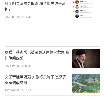
多个明星演唱会取消 粉丝损失谁来承
担？
2026-08-08 15:10:49
以媒：穆杰塔巴被紧急送医情况危急 病
情传闻四起
2026-08-08 10:40:37
女子带娃漂流落水 教练员称不敢捞 安
全承诺成空谈
2026-08-08 10:11:18