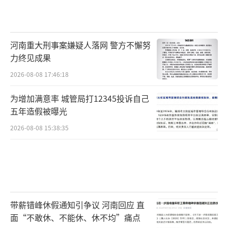
河南重大刑事案嫌疑人落网 警方不懈努
力终见成果
2026-08-08 17:46:18
为增加满意率 城管局打12345投诉自己
五年造假被曝光
2026-08-08 15:38:35
带薪错峰休假通知引争议 河南回应 直
面“不敢休、不能休、休不均”痛点