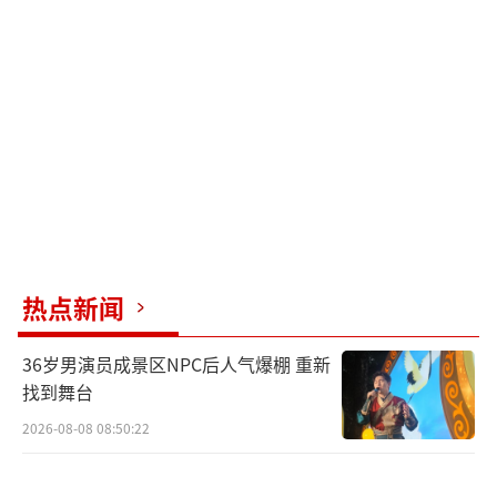
热点新闻
36岁男演员成景区NPC后人气爆棚 重新
找到舞台
2026-08-08 08:50:22