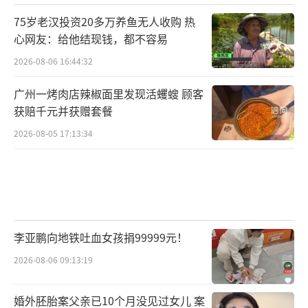
75岁老汉投资20多万养鱼无人收购 热
心网友：给他结现钱，都不容易
2026-08-06 16:44:32
广州一烤肉店辣椒面里发现活蠼螋 顾客
获赔千元并获赠套餐
2026-08-05 17:13:34
李亚鹏向地铁吐血女孩捐99999元！
2026-08-06 09:13:19
婚外胚胎案父亲已10个月没见过女儿 案