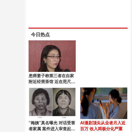
今日热点
患癌妻子称第三者在自家
附近经营茶馆 近在咫尺的
背叛
“梅姨”真名曝光 对话受害
AI漫剧顶尖从业者月入近
者家属 案件进入审查起诉
百万 收入两极分化严重