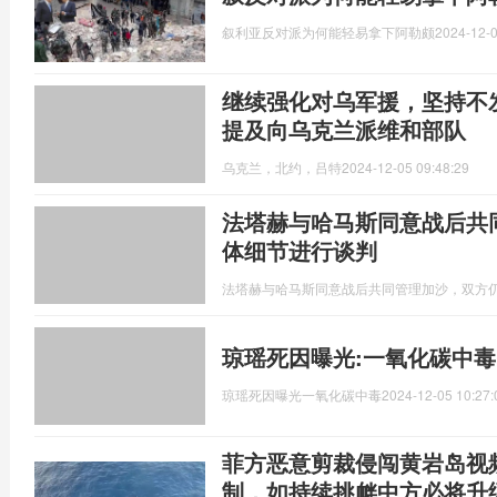
叙利亚反对派为何能轻易拿下阿勒颇
2024-12-0
继续强化对乌军援，坚持不
提及向乌克兰派维和部队
乌克兰，北约，吕特
2024-12-05 09:48:29
法塔赫与哈马斯同意战后共
体细节进行谈判
法塔赫与哈马斯同意战后共同管理加沙，双方
琼瑶死因曝光:一氧化碳中毒
琼瑶死因曝光一氧化碳中毒
2024-12-05 10:27:
菲方恶意剪裁侵闯黄岩岛视
制，如持续挑衅中方必将升