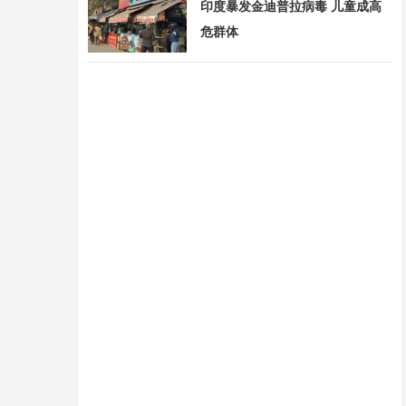
印度暴发金迪普拉病毒 儿童成高
危群体