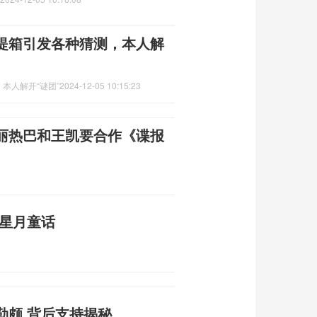
提箱引发各种猜测，本人解
本人解开“谜团”
2024-12-05 10:15:23
丽热巴和王凯要合作《谍报
值星月童话
勒颇 背后支持揭秘