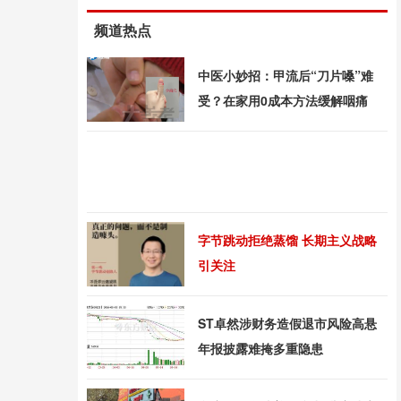
频道热点
中医小妙招：甲流后“刀片嗓”难
受？在家用0成本方法缓解咽痛
字节跳动拒绝蒸馏 长期主义战略
引关注
ST卓然涉财务造假退市风险高悬
年报披露难掩多重隐患