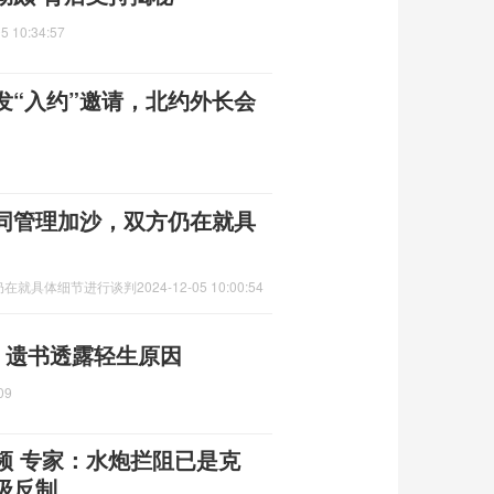
5 10:34:57
发“入约”邀请，北约外长会
同管理加沙，双方仍在就具
仍在就具体细节进行谈判
2024-12-05 10:00:54
 遗书透露轻生原因
09
频 专家：水炮拦阻已是克
级反制