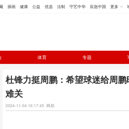
藏
插画
健康
公益
优选
法制
守艺中华
应急中国
更多
会
体育
专题
杜锋力挺周鹏：希望球迷给周鹏
难关
2024-11-04 16:17:45
网易