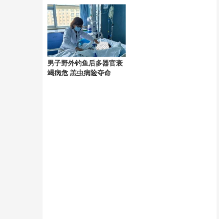
阶段
男子野外钓鱼后多器官衰
竭病危 恙虫病险夺命