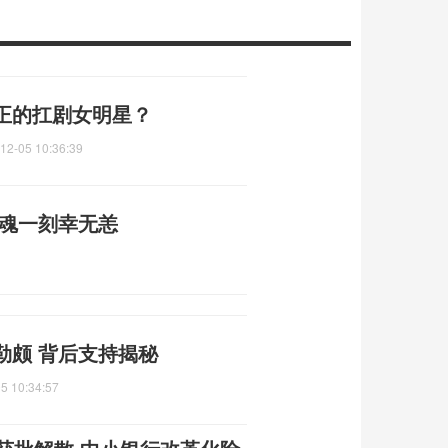
正的扛剧女明星？
12-05 10:36:39
惊魂一刻幸无恙
勒颇 背后支持揭秘
5 10:34:57