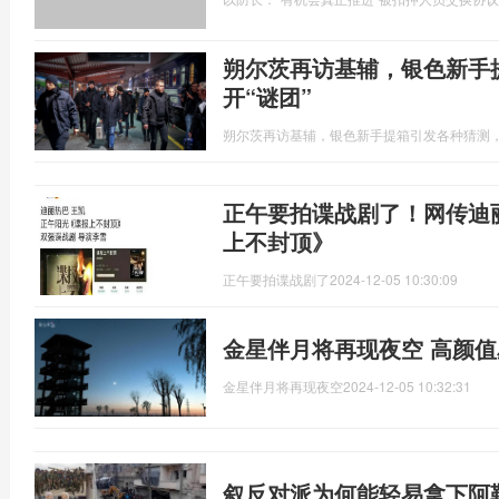
朔尔茨再访基辅，银色新手
开“谜团”
朔尔茨再访基辅，银色新手提箱引发各种猜测，
正午要拍谍战剧了！网传迪
上不封顶》
正午要拍谍战剧了
2024-12-05 10:30:09
金星伴月将再现夜空 高颜
金星伴月将再现夜空
2024-12-05 10:32:31
叙反对派为何能轻易拿下阿