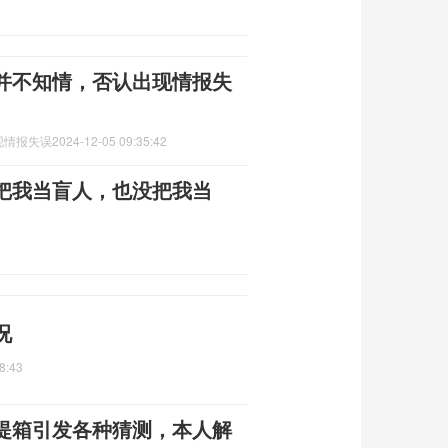
并不知情，否认出现情报失
现情报失误
2024-12-05 09:35:42
把我当盲人，也没把我当
况
8:43
提箱引发各种猜测，本人解