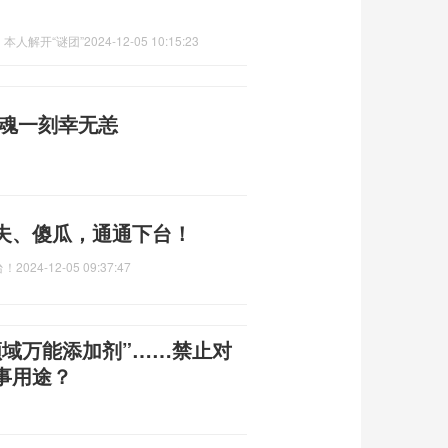
本人解开“谜团”
2024-12-05 10:15:23
惊魂一刻幸无恙
夫、傻瓜，通通下台！
台！
2024-12-05 09:37:47
领域万能添加剂”……禁止对
事用途？