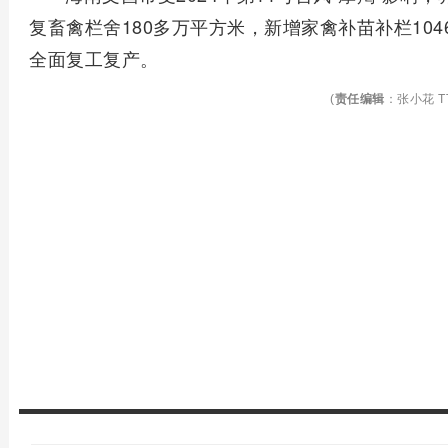
复畜禽栏舍180多万平方米，新增家禽补苗补栏10
全面复工复产。
(
责任编辑
：张小花 TT