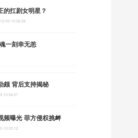
正的扛剧女明星？
12-05 10:36:39
惊魂一刻幸无恙
勒颇 背后支持揭秘
5 10:34:57
视频曝光 菲方侵权挑衅
5 10:33:12