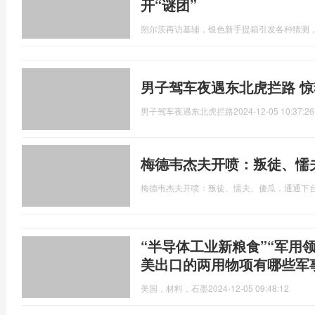
开“谜团”
朔尔茨再访基辅，银色新手提箱引发各种猜测，
男子驾车夜遇东北虎拦路 
男子驾车夜遇东北虎拦路
2024-12-05 10:37:26
梅德韦杰夫开喷：叛徒、懦
梅德韦杰夫开喷：叛徒、懦夫、傻瓜，通通下
“半导体工业新粮食”“军用
美出口的两用物项有哪些军
美国，材料，石墨
2024-12-05 09:48:12