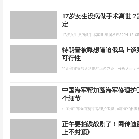
17岁女生没病做手术离世？
定
17岁女生没病做手术离世,家属发声
2024-12-05
特朗普被曝想逼迫俄乌上谈
可行性
特朗普被曝想逼迫俄乌上谈判桌，分析人士：
中国海军帮加蓬海军修理护
个细节
中国海军帮加蓬海军修理护卫艇 加蓬海军参谋
正午要拍谍战剧了！网传迪
上不封顶》