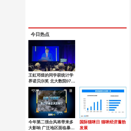
今日热点
王虹邓煜的同学获统计学
界诺贝尔奖 北大数院07级
再添荣耀
今年第二强台风将带来多
国际猫咪日 猫咪经济蓬勃
大影响 广泛地区面临暴雨
发展