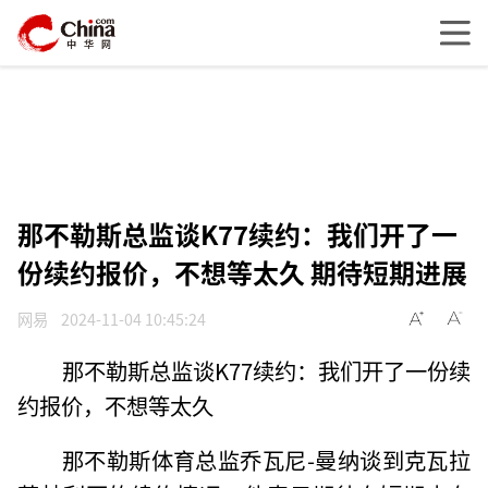
那不勒斯总监谈K77续约：我们开了一
份续约报价，不想等太久 期待短期进展
网易
2024-11-04 10:45:24
那不勒斯总监谈K77续约：我们开了一份续
约报价，不想等太久
那不勒斯体育总监乔瓦尼-曼纳谈到克瓦拉