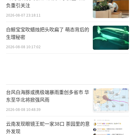
负重引关注
2026-08-07 23:18:11
白鲸宝宝吹蜡烛把头吹扁了 萌态背后的
生理秘密
2026-08-08 10:17:02
台风白海豚或携极端暴雨重创多省市 华
东至华北将掀强风雨
2026-08-08 10:48:39
云南发现眼镜王蛇一家38口 茶园里的意
外发现