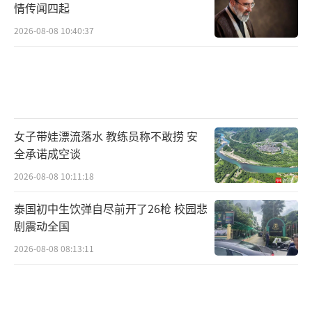
情传闻四起
2026-08-08 10:40:37
女子带娃漂流落水 教练员称不敢捞 安
全承诺成空谈
2026-08-08 10:11:18
泰国初中生饮弹自尽前开了26枪 校园悲
剧震动全国
2026-08-08 08:13:11