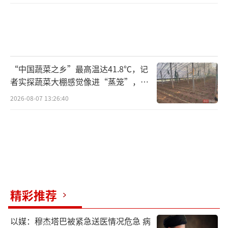
“中国蔬菜之乡”最高温达41.8℃，记
者实探蔬菜大棚感觉像进“蒸笼”，有
村民称只能凌晨两点起来干活
2026-08-07 13:26:40
精彩推荐
以媒：穆杰塔巴被紧急送医情况危急 病