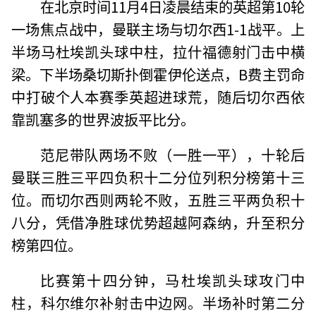
在北京时间11月4日凌晨结束的英超第10轮
一场焦点战中，曼联主场与切尔西1-1战平。上
半场马杜埃凯头球中柱，拉什福德射门击中横
梁。下半场桑切斯扑倒霍伊伦送点，B费主罚命
中打破个人本赛季英超进球荒，随后切尔西依
靠凯塞多的世界波扳平比分。
范尼带队两场不败（一胜一平），十轮后
曼联三胜三平四负积十二分位列积分榜第十三
位。而切尔西则两轮不败，五胜三平两负积十
八分，凭借净胜球优势超越阿森纳，升至积分
榜第四位。
比赛第十四分钟，马杜埃凯头球攻门中
柱，科尔维尔补射击中边网。半场补时第二分