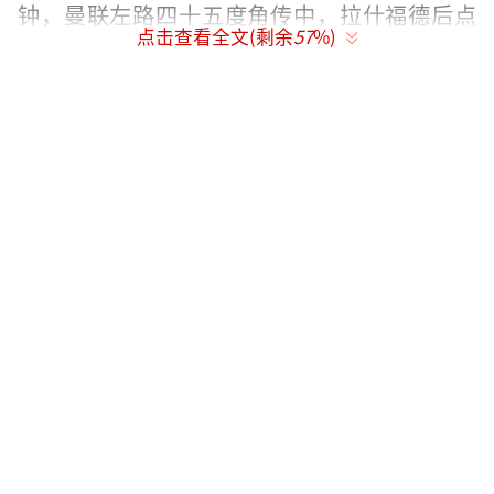
钟，曼联左路四十五度角传中，拉什福德后点
点击查看全文(剩余
57
%)
包抄推射击中立柱。第六十八分钟，桑切斯扑
倒霍伊伦，裁判判罚点球，B费主罚命中，曼联
1-0领先切尔西。第七十四分钟，凯塞多凌空抽
射世界波，切尔西1-1扳平比分。
比赛中还有一些精彩瞬间。第九分钟，凯
塞多断球直塞，帕尔默禁区射门被挡出底线。
第十分钟，切尔西角球进攻机会，拉维亚在门
线内被拉倒，裁判未做判罚。第十九分钟，奥
纳纳传球失误，凯塞多险些断球直接破门。第
二十二分钟，霍伊伦禁区内摔倒，裁判未做表
示。第五十五分钟，帕尔默分球边路，内托禁
区低射远角擦柱而出。第七十六分钟，德里赫
特滑倒，杰克逊传球给恩佐，后者射门打高。