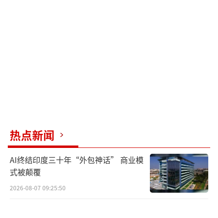
第八十九分钟，林德洛夫头球做球，加纳乔凌
空抽射稍稍打高。
双方首发阵容如下：曼联方面，奥纳纳、
达洛特、德里赫特、利桑德罗-马丁内斯、马兹
拉维、乌加特、卡塞米罗、B费、拉什福德、加
纳乔和霍伊伦。替补包括巴因德尔、阿玛斯、
埃文斯等。切尔西方面，桑切斯、古斯托、福
法纳、科尔维尔、里斯-詹姆斯、拉维亚、凯塞
热点新闻
多、马杜埃凯、内托、帕尔默和杰克逊。替补
AI终结印度三十年“外包神话” 商业模
包括约根森、阿达拉比奥尤等。
式被颠覆
2026-08-07 09:25:50
（责任编辑：卢其龙 CN070）