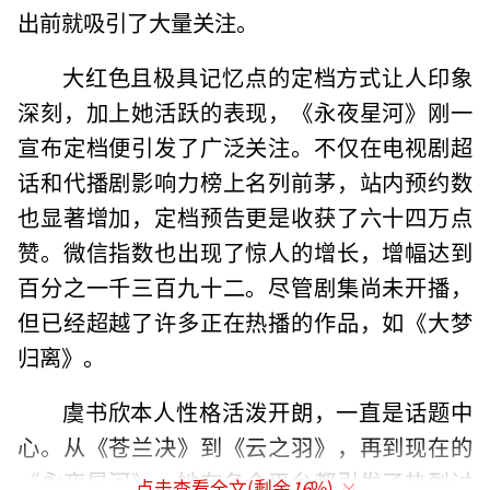
出前就吸引了大量关注。
大红色且极具记忆点的定档方式让人印象
深刻，加上她活跃的表现，《永夜星河》刚一
宣布定档便引发了广泛关注。不仅在电视剧超
话和代播剧影响力榜上名列前茅，站内预约数
也显著增加，定档预告更是收获了六十四万点
赞。微信指数也出现了惊人的增长，增幅达到
百分之一千三百九十二。尽管剧集尚未开播，
但已经超越了许多正在热播的作品，如《大梦
归离》。
虞书欣本人性格活泼开朗，一直是话题中
心。从《苍兰决》到《云之羽》，再到现在的
《永夜星河》，她在各个平台都引发了热烈讨
点击查看全文(剩余
16
%)