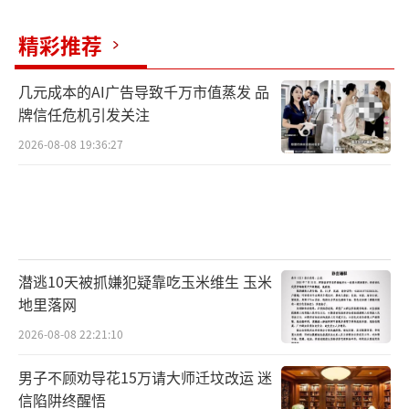
精彩推荐
几元成本的AI广告导致千万市值蒸发 品
牌信任危机引发关注
2026-08-08 19:36:27
潜逃10天被抓嫌犯疑靠吃玉米维生 玉米
地里落网
2026-08-08 22:21:10
男子不顾劝导花15万请大师迁坟改运 迷
信陷阱终醒悟