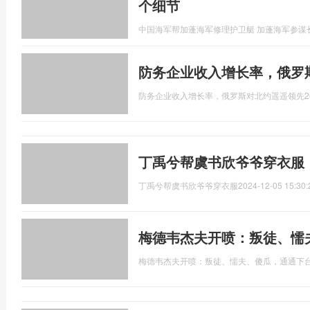
个细节
中国海军帮加蓬海军修理护卫艇 加蓬海军参谋
防务企业收入增长率，俄罗
防务企业收入增长率，俄罗斯对北约遥遥领先
2
丁禹兮帮虞书欣爷爷穿衣服
丁禹兮帮虞书欣爷爷穿衣服
2024-12-05 15:30:
梅德韦杰夫开喷：叛徒、懦
梅德韦杰夫开喷：叛徒、懦夫、傻瓜，通通下