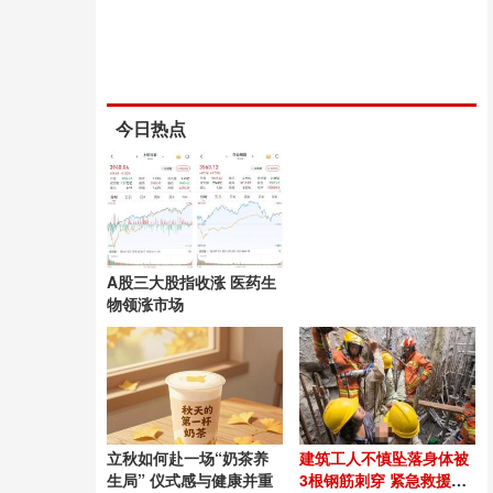
今日热点
A股三大股指收涨 医药生
物领涨市场
立秋如何赴一场“奶茶养
建筑工人不慎坠落身体被
生局” 仪式感与健康并重
3根钢筋刺穿 紧急救援成