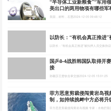
“半导体工业新粮食”“军用
美出口的两用物项有哪些军
美国，材料，石墨
2024-12-05 09:48:12
以防长：“有机会真正推进
以防长：“有机会真正推进”被扣押人员交换协议
国乒8-4战胜韩国队取得开
接
孙颖莎王楚钦击掌交接
2024-12-05 15:01:25
菲方恶意剪裁侵闯黄岩岛视
制，如持续挑衅中方必将升
菲方恶意剪裁侵闯黄岩岛视频 专家：水炮拦阻