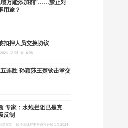
领域万能添加剂”……禁止对
事用途？
”被扣押人员交换协议
2024-12-05 10:16:08
赛五连胜 孙颖莎王楚钦击掌交
频 专家：水炮拦阻已是克
级反制
已是克制，如持续挑衅中方必将升级反制
2024-