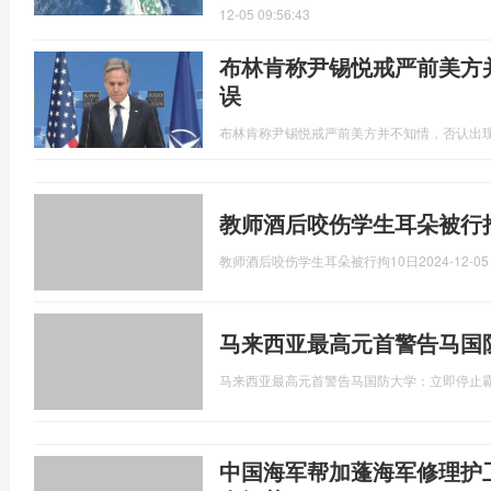
12-05 09:56:43
布林肯称尹锡悦戒严前美方
误
布林肯称尹锡悦戒严前美方并不知情，否认出
教师酒后咬伤学生耳朵被行拘
教师酒后咬伤学生耳朵被行拘10日
2024-12-05
马来西亚最高元首警告马国
马来西亚最高元首警告马国防大学：立即停止
中国海军帮加蓬海军修理护