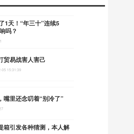
了1天！“年三十”连续5
影响吗？
1
打贸易战害人害己
-05 15:31:39
，嘴里还念叨着“别冷了”
27
提箱引发各种猜测，本人解