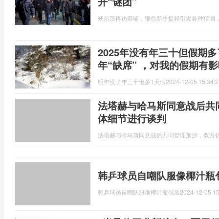
开“谜团”
朔尔茨再访基辅，银色新手提箱引发各种猜测，
2025年没有年三十但假期多
年“缺席” ，对我的假期有
明年没了年三十但多1天假
2024-12-05 15:34:2
法塔赫与哈马斯同意战后共
体细节进行谈判
法塔赫与哈马斯同意战后共同管理加沙，双方
韩乒球员自嘲队服像椰汁瓶
韩乒球员自嘲队服像椰汁瓶包装
2024-12-05 15