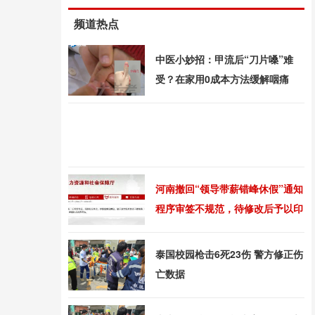
频道热点
中医小妙招：甲流后“刀片嗓”难
受？在家用0成本方法缓解咽痛
河南撤回“领导带薪错峰休假”通知
程序审签不规范，待修改后予以印
发
泰国校园枪击6死23伤 警方修正伤
亡数据