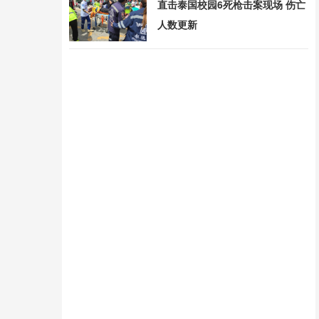
直击泰国校园6死枪击案现场 伤亡
人数更新