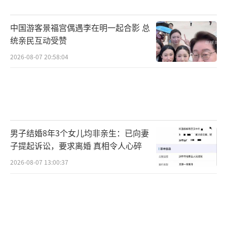
一站式购买凤冠冰箱贴。自8月13日起，国博开
中国游客景福宫偶遇李在明一起合影 总
始采取每日线上线下限量发售措施。廖飞表
统亲民互动受赞
示，这种井喷式的文化热情对团队既是激励也
2026-08-07 20:58:04
是鞭策，说明精品文创市场仍有巨大潜力。
由展品衍生出好的文创产品，再由产品回
归到展品，“展创结合”的新模式初现。古代
中国展厅里，凤冠是目前唯一需要排队欣赏的
男子结婚8年3个女儿均非亲生：已向妻
展品。社交媒体上，最时髦的打卡方式已经变
子提起诉讼，要求离婚 真相令人心碎
成举着购买到的凤冠冰箱贴与凤冠合影。设计
2026-08-07 13:00:37
团队正推进更多研发计划，坚持重工、中式审
美、贴近日常。
设计团队面临的挑战之一是如何讲出文创