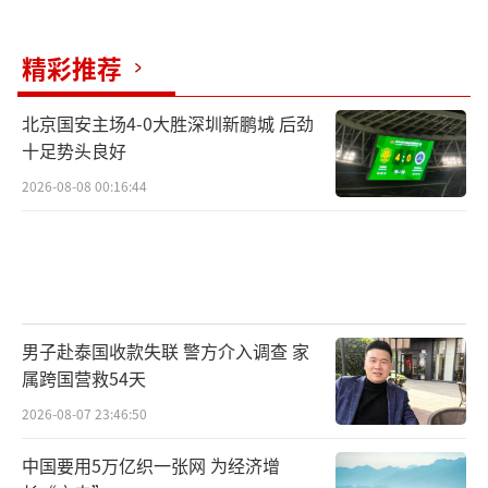
内涵。廖飞举例，9月27日推出的“AR金属凤
冠冰箱贴”能让观众通过手机扫一扫就能佩戴
精彩推荐
上“凤冠”，开售两小时内销量突破2300件。
未来，团队将努力让观众一眼看到精美文创凝
北京国安主场4-0大胜深圳新鹏城 后劲
聚的优秀传统文化。
十足势头良好
2026-08-08 00:16:44
凤冠文创不仅促进了消费，还带动了就
业，代工厂员工人数增长了约50%。廖飞表
示，期待更多类似效应能够呈现。
（责任编辑：张小花 TT1000）
男子赴泰国收款失联 警方介入调查 家
属跨国营救54天
2026-08-07 23:46:50
中国要用5万亿织一张网 为经济增