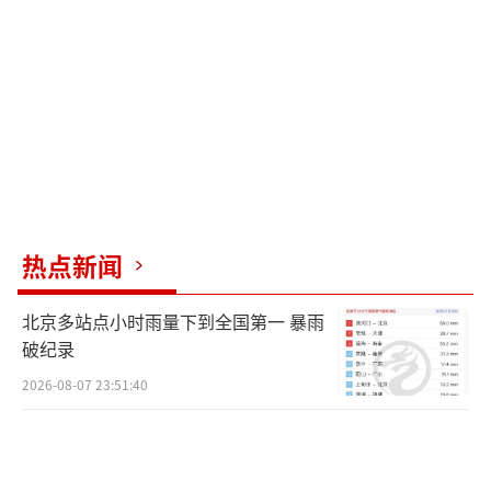
销，还有人谴责黄牛加价代购。廖飞透露，团
队曾考虑转为线上销售，但最终决定保持线下
销售，尽可能满足观众既能买到精致文创又能
现场观看文物的需求。目前，冰箱贴的日产能
已达到约3000件，并且还在提速。
设计团队还推出了笔记本、化妆镜、徽
章、毛绒玩具、钥匙扣、马面裙、咖啡等十余
热点新闻
款凤冠系列产品。其中，凤冠雪糕上市时赶上
北京多站点小时雨量下到全国第一 暴雨
北京立秋，结果次日雪糕断货。截至目前，凤
破纪录
冠系列文创热度持续升温，三四款产品销售额
2026-08-07 23:51:40
均超过或逼近100万元。
为了接住这股文化热情，国博采取了一系
列措施，如开设清晨“临时专场”，方便观众