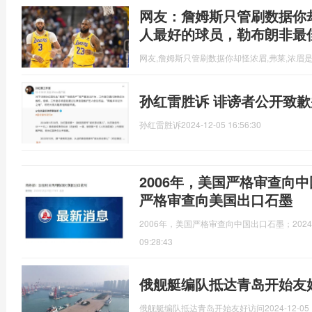
网友：詹姆斯只管刷数据你
人最好的球员，勒布朗非最
网友,詹姆斯只管刷数据你却怪浓眉,弗莱,浓眉
孙红雷胜诉 诽谤者公开致歉
孙红雷胜诉
2024-12-05 16:56:30
2006年，美国严格审查向中
严格审查向美国出口石墨
2006年，美国严格审查向中国出口石墨；20
09:28:43
俄舰艇编队抵达青岛开始友
俄舰艇编队抵达青岛开始友好访问
2024-12-05 