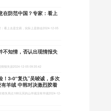
意在防范中国？专家：看上
家：看上去是交易，实际上是胁迫
2024-12-05
并不知情，否认出现情报失
现情报失误
2024-12-05 09:35:42
！3-0“复仇”吴晙诚，多次
没有羊绒 中韩对决激烈胶着
多次错失局点188元买的山羊绒没有羊绒
2024-12-