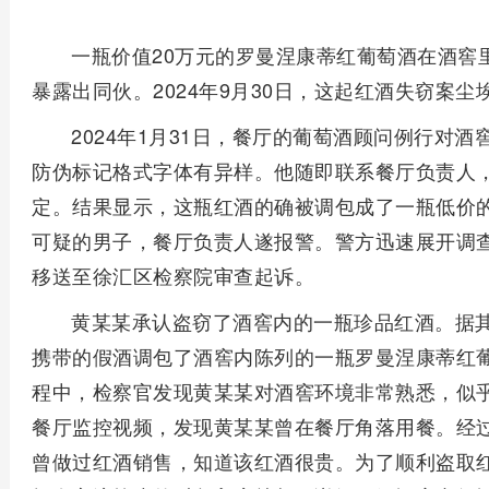
一瓶价值20万元的罗曼涅康蒂红葡萄酒在酒窖
暴露出同伙。2024年9月30日，这起红酒失窃案
2024年1月31日，餐厅的葡萄酒顾问例行对
防伪标记格式字体有异样。他随即联系餐厅负责人
定。结果显示，这瓶红酒的确被调包成了一瓶低价
可疑的男子，餐厅负责人遂报警。警方迅速展开调
移送至徐汇区检察院审查起诉。
黄某某承认盗窃了酒窖内的一瓶珍品红酒。据其交
携带的假酒调包了酒窖内陈列的一瓶罗曼涅康蒂红
程中，检察官发现黄某某对酒窖环境非常熟悉，似
餐厅监控视频，发现黄某某曾在餐厅角落用餐。经
曾做过红酒销售，知道该红酒很贵。为了顺利盗取