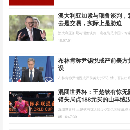
澳大利亚加紧与瑙鲁谈判，
去是交易，实际上是胁迫
澳大利亚加紧与瑙鲁谈判，意在防范中国？专
10:07:51
布林肯称尹锡悦戒严前美方
误
布林肯称尹锡悦戒严前美方并不知情，否认出
混团世界杯：王楚钦有惊无险
错失局点188元买的山羊绒
混团世界杯,王楚钦有惊无险,3-0复仇吴晙诚,
05 16:47:30