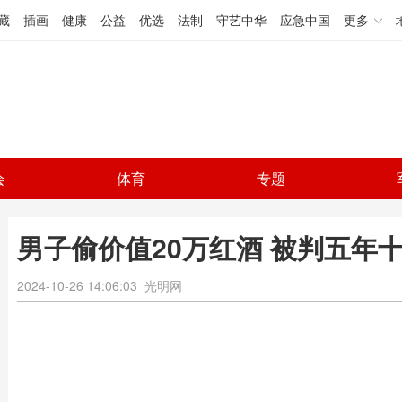
藏
插画
健康
公益
优选
法制
守艺中华
应急中国
更多
会
体育
专题
男子偷价值20万红酒 被判五年
2024-10-26 14:06:03
光明网