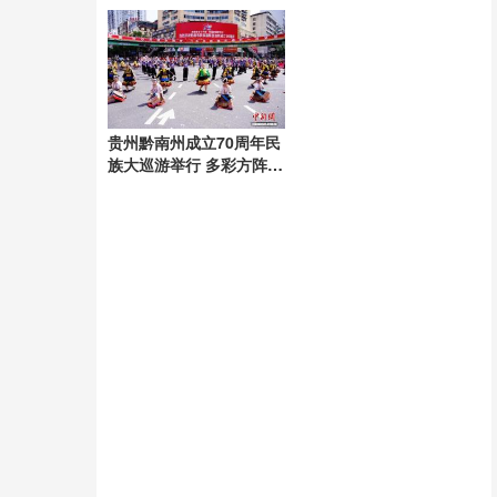
动心弦
贵州黔南州成立70周年民
族大巡游举行 多彩方阵展
现团结风采