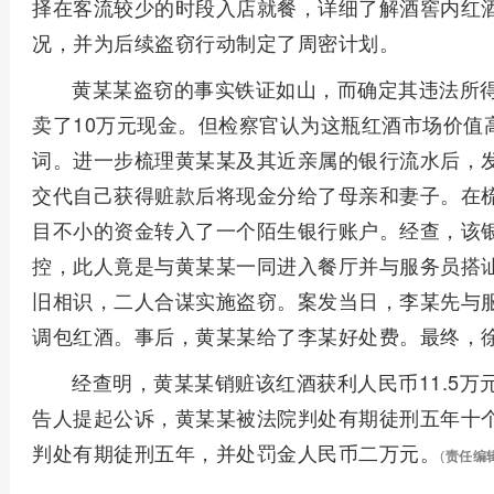
择在客流较少的时段入店就餐，详细了解酒窖内红
况，并为后续盗窃行动制定了周密计划。
黄某某盗窃的事实铁证如山，而确定其违法所
卖了10万元现金。但检察官认为这瓶红酒市场价值
词。进一步梳理黄某某及其近亲属的银行流水后，
交代自己获得赃款后将现金分给了母亲和妻子。在
目不小的资金转入了一个陌生银行账户。经查，该
控，此人竟是与黄某某一同进入餐厅并与服务员搭
旧相识，二人合谋实施盗窃。案发当日，李某先与
调包红酒。事后，黄某某给了李某好处费。最终，
经查明，黄某某销赃该红酒获利人民币11.5
告人提起公诉，黄某某被法院判处有期徒刑五年十
判处有期徒刑五年，并处罚金人民币二万元。
(
责任编