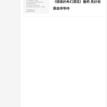
《猫猫的奇幻漂流》撤档 美好相
遇值得等待