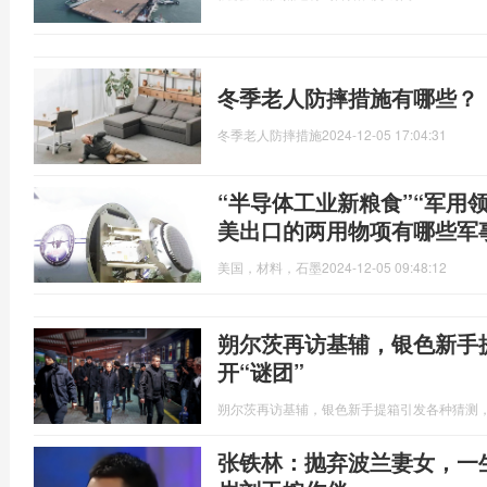
冬季老人防摔措施有哪些？
冬季老人防摔措施
2024-12-05 17:04:31
“半导体工业新粮食”“军用
美出口的两用物项有哪些军
美国，材料，石墨
2024-12-05 09:48:12
朔尔茨再访基辅，银色新手
开“谜团”
朔尔茨再访基辅，银色新手提箱引发各种猜测，
张铁林：抛弃波兰妻女，一生