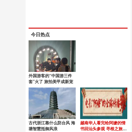
今日热点
外国游客的“中国游三件
套”火了 旅拍美甲成新宠
古代浙江靠什么防台风 海
越南华人看完给阿嬷的情
塘智慧抵御风浪
书回汕头参观 寻根之旅触