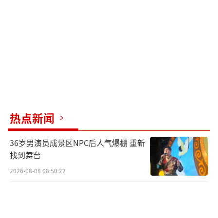
对其他球员的影响
当然，这样特殊的待遇也可能引发关于公
平性的讨论。毕竟，在一个团队项目中过分突
出个人难免会让人产生质疑。但考虑到梅西目
前在全球范围内的超高人气以及他对于推动整
个联赛发展所起到的作用，这样的安排似乎也
有其合理性所在。
热点新闻
未来展望：是否会成为常态
36岁男演员成景区NPC后人气爆棚 重新
找到舞台
如果此次尝试获得成功，那么未来是否会
2026-08-08 08:50:22
有更多顶级球星享受到类似待遇呢？这或许取
决于观众对此类创新形式接受程度以及实际效
果如何。无论如何，我们都期待着看到更多精