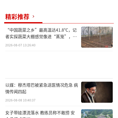
精彩推荐
“中国蔬菜之乡”最高温达41.8℃，记
者实探蔬菜大棚感觉像进“蒸笼”，有
村民称只能凌晨两点起来干活
2026-08-07 13:26:40
以媒：穆杰塔巴被紧急送医情况危急 病
情传闻四起
2026-08-08 10:40:37
女子带娃漂流落水 教练员称不敢捞 安