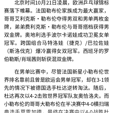
北京时间10月21日凌晨，欧洲乒乓球锦标
赛落下帷幕。法国勒布伦家族成为最大赢家，
哥哥艾利克斯·勒布伦夺得男双和男单两枚金
牌，弟弟费利克斯·勒布伦与哥哥搭档获得男
双金牌。奥地利选手波尔卡诺娃成功卫冕女单
冠军。跨国组合马特洛娃（捷克）/巴拉佐娃
（斯洛伐克）爆冷赢得女双冠军。西班牙的罗
伯勒斯/肖瑶茜则斩获混双金牌。
在男单比赛中，尽管法国新星小勒布伦世
界排名靠前且曾是欧运会男单冠军，却在3-1领
先的情况下被德国选手杜达逆转淘汰。随后，
杜达再次以4-2击败世界冠军队友奥恰洛夫。而
小勒布伦的哥哥大勒布伦在半决赛中4-0横扫瑞
典选手莫雷加德，最终在决赛中以4-0战胜杜