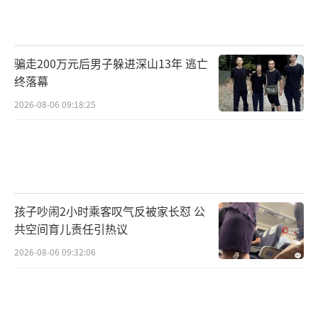
布伦家族称雄欧洲乒坛：哥哥连夺欧锦赛2冠，
携手弟弟斩获1金。
（责任编辑：卢其龙 CN070）
骗走200万元后男子躲进深山13年 逃亡
终落幕
2026-08-06 09:18:25
孩子吵闹2小时乘客叹气反被家长怼 公
共空间育儿责任引热议
2026-08-06 09:32:06