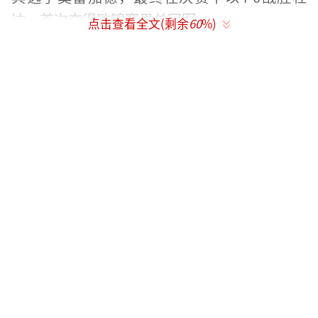
达，首次夺得欧锦赛男单冠军。
点击查看全文(剩余
60
%)
女单方面，罗马尼亚的斯佐科斯和奥地利
的波尔卡诺娃分别在近两年取得过欧运会和欧
锦赛女单冠军。两人在国际赛场上经常合作女
双，彼此非常熟悉。尽管斯佐科斯的世界排名
更高，但她在最近四次交手中全部败北。这次
决赛中，波尔卡诺娃以4-1战胜斯佐科斯，成功
卫冕女单冠军。
男双项目竞争激烈，瑞典组合法尔克/卡尔
森曾在世乒赛上夺冠，但在半决赛中被队友莫
雷加德/卡尔伯格3-0淘汰。决赛中，法国的勒
布伦兄弟以11-2、11-6、11-8轻松击败对手，
夺得男双冠军。比赛结束后，他们在场上兴奋