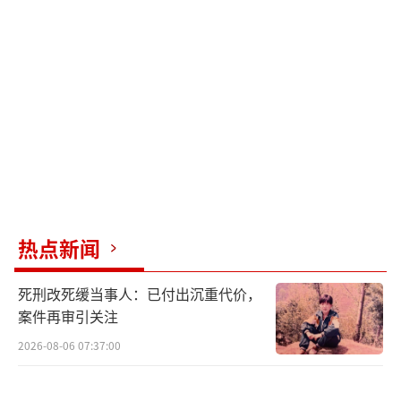
庆祝，给球迷留下深刻印象。
女双比赛中，斯佐科斯和波尔卡诺娃这对
常年的女双搭档进入决赛，对手是跨国组合马
特洛娃（捷克）/巴拉佐娃（斯洛伐克）。尽管
普遍认为斯佐科斯/波尔卡诺娃胜算更大，但最
终她们以2-3不敌对手，马特洛娃/巴拉佐娃爆
冷夺冠。
热点新闻
混双项目的争夺也非常激烈，由于一些名
将组合未参赛，实力对比发生变化。最终，西
死刑改死缓当事人：已付出沉重代价，
班牙的罗伯勒斯/肖瑶茜与奥地利的加多斯/波
案件再审引关注
尔卡诺娃进入决赛。罗伯勒斯/肖瑶茜在决赛中
2026-08-06 07:37:00
发挥稳定，以3-0战胜对手，夺得混双冠军。勒