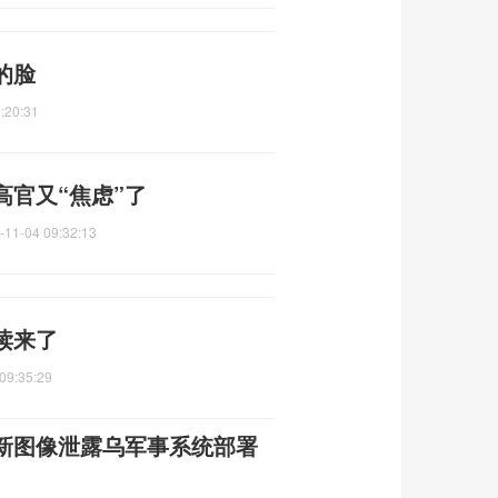
的脸
:20:31
高官又“焦虑”了
-11-04 09:32:13
读来了
09:35:29
新图像泄露乌军事系统部署