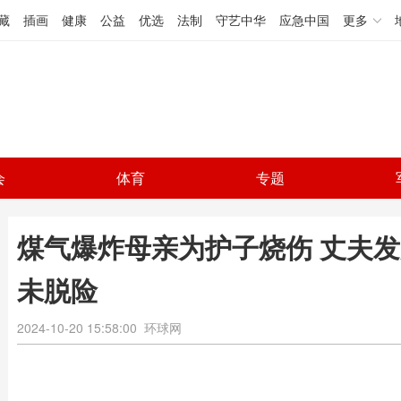
藏
插画
健康
公益
优选
法制
守艺中华
应急中国
更多
会
体育
专题
煤气爆炸母亲为护子烧伤 丈夫发
未脱险
2024-10-20 15:58:00
环球网