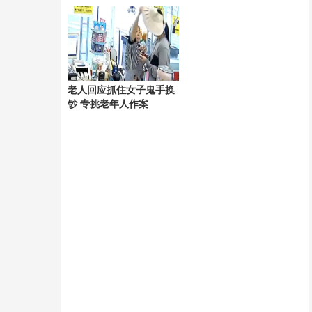
布过程
生“四小龙”
老人回应抓住女子鬼手换
钞 专挑老年人作案