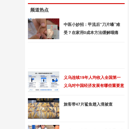
频道热点
中医小妙招：甲流后“刀片嗓”难
受？在家用0成本方法缓解咽痛
义乌连续19年人均收入全国第一
义乌对中国经济发展有哪些重要意
义
旅客带47片鲨鱼翅入境被查