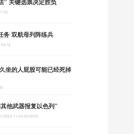
法” 关键选票决定胜负
07:00
任务 双航母列阵练兵
:04:18
 久坐的人屁股可能已经死掉
32
和其他武器报复以色列”
列”
2024-11-04 09:49:00