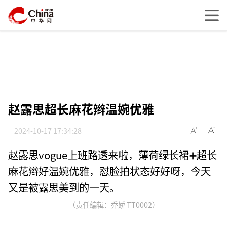
赵露思超长麻花辫温婉优雅
2024-10-17 17:34:28
赵露思vogue上班路透来啦，薄荷绿长裙➕超长
麻花辫好温婉优雅，怼脸拍状态好好呀，今天
又是被露思美到的一天。
（责任编辑：乔娇 TT0002）