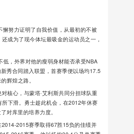
用不懈努力证明了自我价值，从最初的不被
，还成为了现今体坛最吸金的运动员之一，
。
不低，外界对他的瘦弱身材能否承受NBA
的新秀合同踏入联盟，首赛季便以场均17.5
来的辉煌之路。
对核心，与蒙塔·艾利斯共同分担球队重
据有所下滑。勇士趁此机会，在2012年休赛
大了对库里的培养力度。
14-2015赛季取得67胜15负的佳绩并