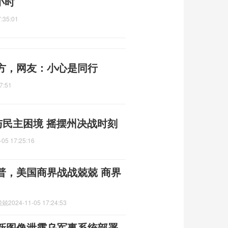
小时
:35:01
方，网友：小心是同行
7:51
与民主困境 摇摆州决战时刻
-05 17:25:16
普，美国商界战战兢兢 商界
兢兢
2024-11-05 17:24:53
新图像泄露乌军事系统部署