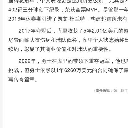
赢得总冠军，个人表现更是达到历史级别，尤其是2015
402记三分球创下纪录，荣获全票MVP。尽管那
2016年休赛期引进了凯文·杜兰特，构建起前所未
2017年夺冠后，库里收获了5年2.01亿美
尽管面临队友伤病和球队低谷，库里个人状态始终出色
续约，彰显了其商业价值和对球队的重要性。
2022年，勇士在库里的带领下重夺冠军，他也
挑战，但勇士依然以1年6260万美元的合同确保
写传奇篇章。
(
责任编辑
：张小花 TT