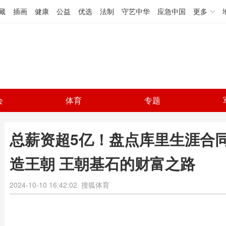
藏
插画
健康
公益
优选
法制
守艺中华
应急中国
更多
会
体育
专题
总薪资超5亿！盘点库里生涯合同
造王朝 王朝基石的财富之路
2024-10-10 16:42:02
搜狐体育