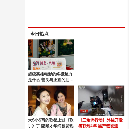
今日热点
超级英雄电影的终极魅力
是什么 善良与正直的朋克
精神
大S小S写的歌都上过《歌
《三角洲行动》外挂开发
手》了 隐藏才华终被发现
者获刑4年 黑产链被连根