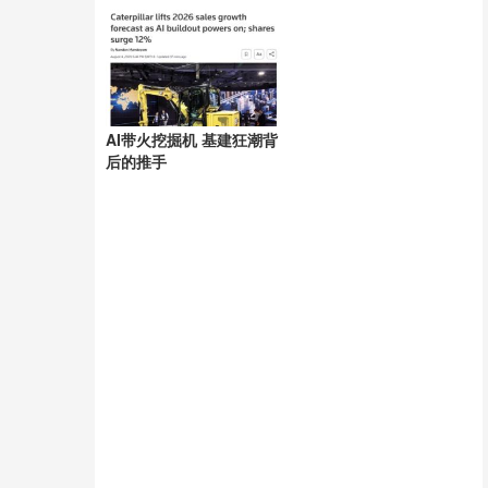
拔起
AI带火挖掘机 基建狂潮背
后的推手