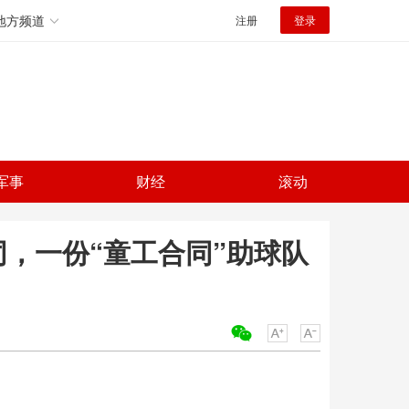
地方频道
注册
登录
军事
财经
滚动
，一份“童工合同”助球队
关键词：