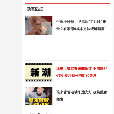
频道热点
中医小妙招：甲流后“刀片嗓”难
受？在家用0成本方法缓解咽痛
汪峰：被骂摇滚圈叛徒 不屑跟他
们吵 专注创作与时代关系
谁来管管电动车远光灯 改装乱象
频发