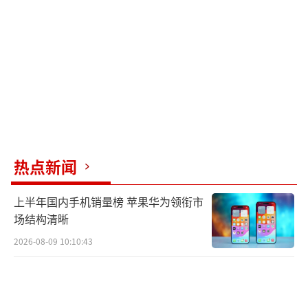
美联储降息决策的背后，蕴含着复杂的经
济逻辑与政策权衡，尽管普通大众难以透彻理
解所有细节，但其长远影响将逐步呈现。此次
降息无疑将成为金融史上的一个标志性事件，
吸引未来学者的深入研究与探讨。
面对这一金融变动，公众无需过分焦虑，
热点新闻
生活仍将照常继续。而了解这一过程，无疑能
丰富我们的谈资，增进社交互动中的信息交
上半年国内手机销量榜 苹果华为领衔市
流。
场结构清晰
即将发生的降息事件，注定在金融史上留
2026-08-09 10:10:43
下深刻的印记。
（责任编辑：卢其龙 CN070）