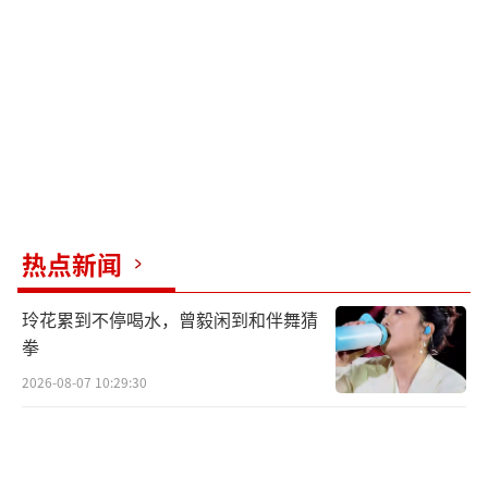
响，以及国内消费数据增长的积极消息提振。
然而，市场随后出现回调，波动加剧，原因包
括短期内累积的较大涨幅、监管层对银行信贷
资金违规入市的警告、港股下跌的负面影响，
以及多家公司宣布减持计划等因素。
天量成交额背后，市场传递出复杂的信
号。有专家提醒，类似9月30日创纪录的成交
热点新闻
额，可能在社交媒体上激发了过度乐观的情
玲花累到不停喝水，曾毅闲到和伴舞猜
绪，这种情绪在长假期间得以蔓延。监管机构
拳
对此已有所关注，历史经验提醒，若市场过
2026-08-07 10:29:30
热，监管干预可能会适时介入。不过，也有分
析认为，虽然市场内部存在分歧，但整体上涨
动力依然强劲，大量场外资金正积极寻找入场