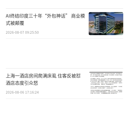
机会，预示着行情具有一定的持续性。未来，
随着市场参与度提升和增量资金的加入，指数
AI终结印度三十年“外包神话” 商业模
可能在高位震荡中继续上行，但过程中的波动
式被颠覆
会更加剧烈。
2026-08-07 09:25:50
对于后市，多位专家建议，投资者应保持
理性和谨慎，坚持价值投资原则，深入分析企
业基本面，合理评估企业价值，避免盲目追
涨，以防重蹈历史覆辙。同时，指出当前股市
上海一酒店房间爬满床虱 住客反被怼
上涨受到政策驱动，对经济和市场信心有所提
酒店态度引众怒
振，但经济基本面并不足以支撑股市长期大幅
2026-08-06 17:16:24
上涨，因此，投资者需冷静应对，避免过度投
机行为。
（责任编辑：张小花 TT1000）