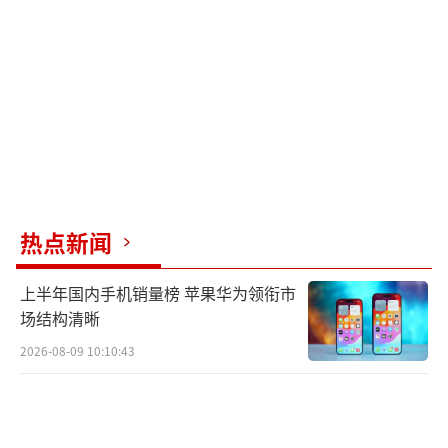
突解决上显得力不从心。中国推动的和平倡议
未能遏制以色列的军事行动，而美国在联合国
的影响力受限，英法亦难以施展有效干预。
中东局势依旧混沌，以色列的军事进展并
未消除反以根基。国际社会在冲突中的作用模
糊，中东和平前景未明。战争的惨痛代价，特
热点新闻
别是对平民的影响，提醒人们寻求长期的政治
解决方案迫在眉睫。中东问题的复杂性要求国
上半年国内手机销量榜 苹果华为领衔市
际社会重新审视策略，否则冲突的循环将延
场结构清晰
续，带来更多的人道主义灾难。以色列宣布一
2026-08-09 10:10:43
个重大胜利！
（责任编辑：卢其龙 CN070）