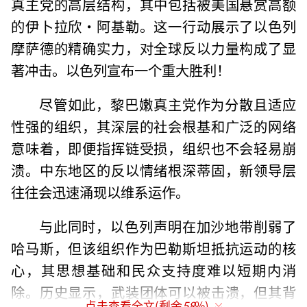
真主党的高层结构，其中包括被美国悬赏高额
的伊卜拉欣·阿基勒。这一行动展示了以色列
摩萨德的精确实力，对全球反以力量构成了显
著冲击。以色列宣布一个重大胜利！
尽管如此，黎巴嫩真主党作为分散且适应
性强的组织，其深层的社会根基和广泛的网络
意味着，即便指挥链受损，组织也不会轻易崩
溃。中东地区的反以情绪根深蒂固，新领导层
往往会迅速涌现以维系运作。
与此同时，以色列声明在加沙地带削弱了
哈马斯，但该组织作为巴勒斯坦抵抗运动的核
心，其思想基础和民众支持度难以短期内消
除。历史显示，武装团体可以被击溃，但其背
点击查看全文(剩余
58
%)