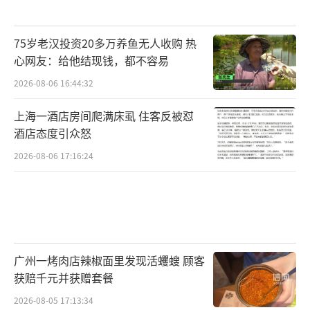
75岁老汉投资20多万养鱼无人收购 热
心网友：给他结现钱，都不容易
2026-08-06 16:44:32
上海一酒店房间爬满床虱 住客反被怼
酒店态度引众怒
2026-08-06 17:16:24
广州一烤肉店辣椒面里发现活蠼螋 顾客
获赔千元并获赠套餐
2026-08-05 17:13:34