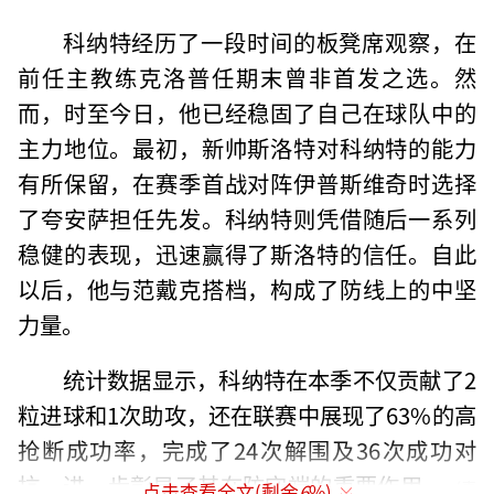
科纳特经历了一段时间的板凳席观察，在
前任主教练克洛普任期末曾非首发之选。然
而，时至今日，他已经稳固了自己在球队中的
主力地位。最初，新帅斯洛特对科纳特的能力
有所保留，在赛季首战对阵伊普斯维奇时选择
了夸安萨担任先发。科纳特则凭借随后一系列
稳健的表现，迅速赢得了斯洛特的信任。自此
以后，他与范戴克搭档，构成了防线上的中坚
力量。
统计数据显示，科纳特在本季不仅贡献了2
粒进球和1次助攻，还在联赛中展现了63%的高
抢断成功率，完成了24次解围及36次成功对
抗，进一步彰显了其在防守端的重要作用。
（责
点击查看全文(剩余
6
%)