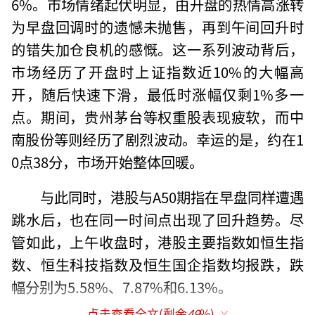
6%。市场情绪起伏明显，由开盘的热情高涨转
为早盘回调时的遗憾未抛售，再到午间回升时
的错失加仓良机的感慨。这一系列波动背后，
市场经历了开盘时上证指数近10%的大幅高
开，随后快速下滑，最低时涨幅仅剩1%多一
点。期间，贵州茅台等权重股表现疲软，而中
南股份等则经历了剧烈波动。幸运的是，约在1
0点38分，市场开始整体回暖。
与此同时，港股与A50期指在早盘同样遭遇
跳水后，也在同一时间点出现了回升趋势。尽
管如此，上午收盘时，港股主要指数如恒生指
数、恒生科技指数及恒生国企指数均报跌，跌
幅分别为5.58%、7.87%和6.13%。
点击查看全文(剩余
49
%)