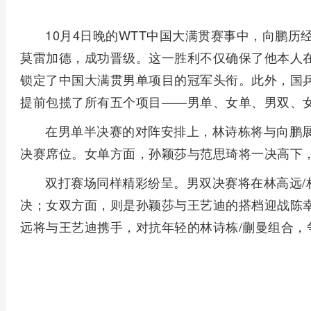
10月4日晚的WTT中国大满贯赛事中，向鹏历
莫雷加德，成功晋级。这一胜利不仅确保了他本人
锁定了中国大满贯男单项目的冠军头衔。此外，国
提前包揽了所有五个项目——男单、女单、男双、
在男单半决赛的对阵安排上，林诗栋将与向鹏
决赛席位。女单方面，孙颖莎与范思琦将一决高下
双打赛场同样精彩纷呈。男双决赛将在林高远/
决；女双方面，则是孙颖莎与王艺迪的搭档迎战陈
远将与王艺迪携手，对抗年轻的林诗栋/蒯曼组合，