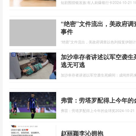
短剧围猎银发族:有人刷爆银行卡
2024-10-21 1
“绝密”文件流出，美政府
事件
“绝密”文件流出，美政府调查以色列报复伊朗
加沙幸存者讲述以军空袭生
逃无可逃
加沙幸存者讲述以军空袭生死瞬间：成吨炸药来
弗雷：劳塔罗配得上今年的
弗雷：劳塔罗配得上今年的金球奖
2024-10-21 
赵丽颖李沁拥抱