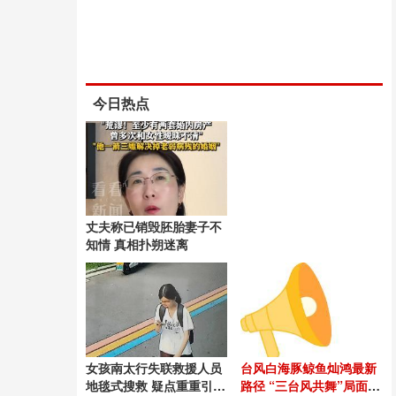
今日热点
丈夫称已销毁胚胎妻子不
知情 真相扑朔迷离
女孩南太行失联救援人员
台风白海豚鲸鱼灿鸿最新
地毯式搜救 疑点重重引关
路径 “三台风共舞”局面形