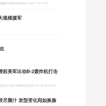
巴嫩真主党和伊朗
2024-10-21 10:17:57
大规模援军
在
权美军出动B-2轰炸机打击
轰炸机打击也门胡塞武装
2024-10-18 09:53:18
绞尽脑汁 发型变化宛如换脸