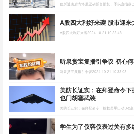
住所遭袭后内塔尼亚胡誓言报复，矛头直指黎
A股四大利好来袭 股市迎来
A股四大利好来袭
2024-10-21 10:38:48
听泉赏宝复播引争议 初心何
听泉赏宝复播引争议
2024-10-21 10:33:03
美防长证实：在拜登命令下授
也门胡塞武装
美防长证实：在拜登命令下授权美军出动B-2
学生为了仪容仪表过关有多