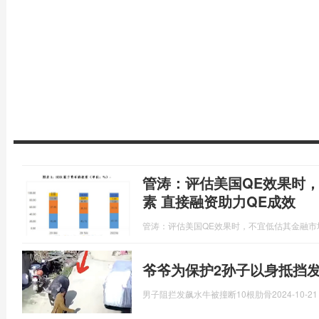
管涛：评估美国QE效果时
素 直接融资助力QE成效
管涛：评估美国QE效果时，不宜低估其金融市
爷爷为保护2孙子以身抵挡发
男子阻拦发飙水牛被撞断10根肋骨
2024-10-21