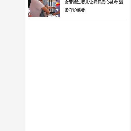
女警接过婴儿让妈妈安心赴考 温
柔守护获赞