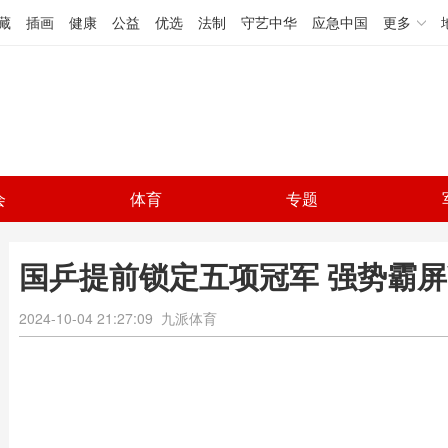
藏
插画
健康
公益
优选
法制
守艺中华
应急中国
更多
会
体育
专题
国乒提前锁定五项冠军 强势霸屏
2024-10-04 21:27:09
九派体育