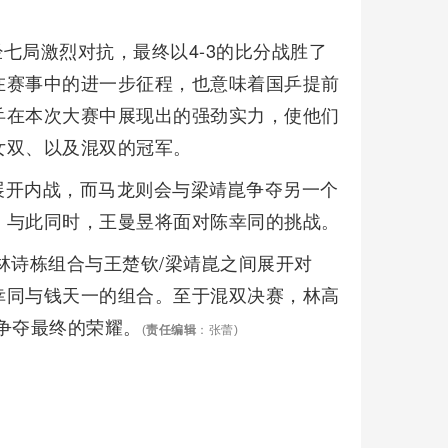
经七局激烈对抗，最终以4-3的比分战胜了
在赛事中的进一步征程，也意味着国乒提前
乒在本次大赛中展现出的强劲实力，使他们
女双、以及混双的冠军。
展开内战，而马龙则会与梁靖崑争夺另一个
，与此同时，王曼昱将面对陈幸同的挑战。
林诗栋组合与王楚钦/梁靖崑之间展开对
幸同与钱天一的组合。至于混双决赛，林高
争夺最终的荣耀。
(
责任编辑
：张蕾)