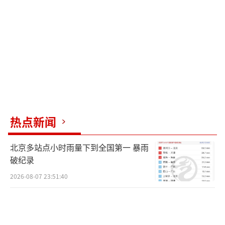
公共设施供游客临时使用，同时指出夜间逗留
游客数量众多，超出了现有场所的承受能力。
目前，黄山风景区内的多家酒店如白云宾
馆等已显示预订完毕。对于游客面临的住宿挑
战，景区工作人员表示，尽管不提倡在非住宿
区域过夜，但他们仍会从人性化的角度出发提
供基本帮助。同时，景区方面重申并不鼓励夜
热点新闻
间的登山活动，并提到按规定晚间非住宿游客
需离山，但他们会以服务为本，尽可能满足每
北京多站点小时雨量下到全国第一 暴雨
位游客的需求。
破纪录
2026-08-07 23:51:40
据地方媒体报道，国庆期间黄山游客量激
增，首日接待约2.4万游客，次日接近3.4万
人，展示了黄山作为旅游热点的持续吸引力。