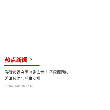
但若消费者认为存在违规行为，有权举报，同
时他们也会提醒商家对可能引起误导的标签进
行改正。
（责任编辑：张蕾）
热点新闻
曝黎彼得穷困潦倒去世 儿子露面回应
澄清传闻与后事安排
2026-08-06 20:57:16