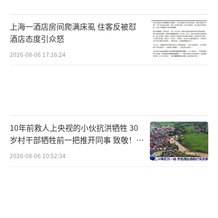
上海一酒店房间爬满床虱 住客反被怼
酒店态度引众怒
2026-08-06 17:16:24
10年前救人上央视的小伙抗洪牺牲 30
岁村干部牺牲前一把推开同事 致敬！送
别！
2026-08-06 10:52:34