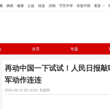
藏
插画
健康
公益
优选
法制
守艺中华
应急中国
更多
会
体育
专题
再动中国一下试试！人民日报敲
军动作连连
2024-09-10 20:16:03
凤凰网