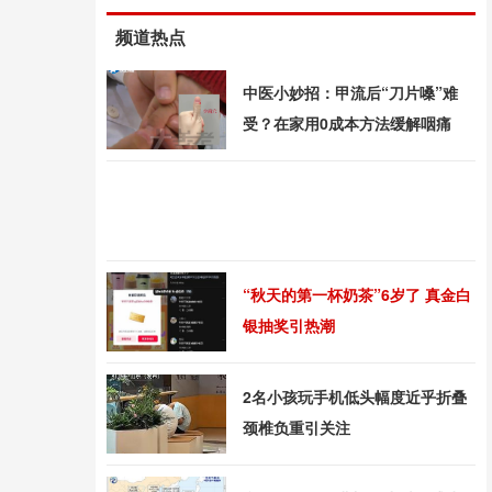
频道热点
中医小妙招：甲流后“刀片嗓”难
受？在家用0成本方法缓解咽痛
“秋天的第一杯奶茶”6岁了 真金白
银抽奖引热潮
2名小孩玩手机低头幅度近乎折叠
颈椎负重引关注