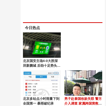
今日热点
北京国安主场4-0大胜深
圳新鹏城 后劲十足势头良
好
北京多站点小时雨量下到
男子赴泰国收款失联 警方
全国第一 暴雨破纪录
介入调查 家属跨国营救54