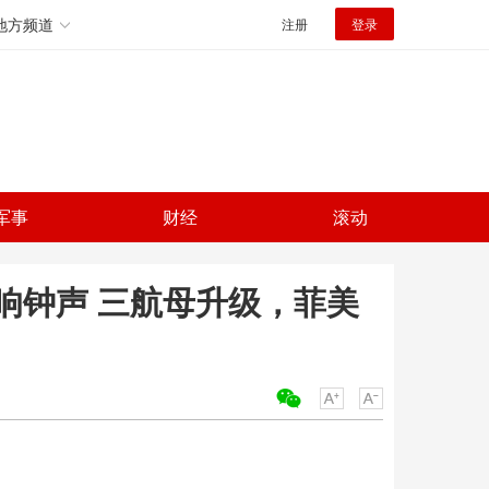
地方频道
注册
登录
军事
财经
滚动
响钟声 三航母升级，菲美
关键词：