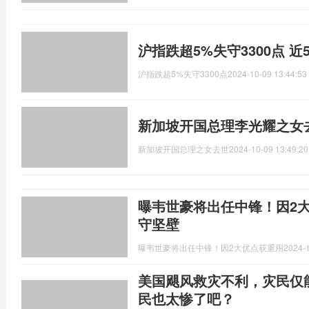
沪指跌超5%失守3300点 近
沪指跌超5%失守3300点
2024-10-09 13:44:53
新加坡开国总理李光耀之女
新加坡开国总理之女去世
2024-10-09 13:49:20
曝韦世豪将出任中锋！因2
守坚壁
曝韦世豪将出任中锋！因2大优点获重用
2024-1
美国飓风救灾不利，灾民仅能
民也太惨了吧？