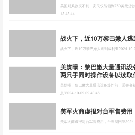
美国飓风救灾不利，灾民仅能领到750美元贷
13:48:44
战火下，近10万黎巴嫩人逃
战火下，近10万黎巴嫩人逃到叙利亚
2024-10-
美媒曝：黎巴嫩大量通讯设
两只手同时操作设备以读取
美媒曝：黎巴嫩大量通讯设备爆炸前，受害者被
息”
2024-10-09 09:43:46
美军火商虚报对台军售费用
美军火商虚报对台军售费用，台当局回应
2024-