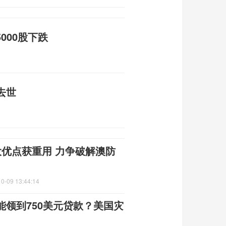
5000股下跌
去世
大优点获重用 力争破解澳防
0-09 13:44:14
领到750美元贷款？美国灾