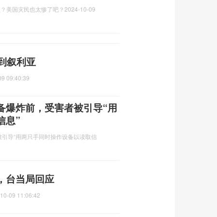
款？美国灾民也太惨了吧？
2024-10-09
到叙利亚
09 09:40:39
备爆炸前，受害者被引导“用
信息”
引导“用两只手同时操作设备以读取信
，台当局回应
10-09 11:06:42