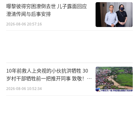
曝黎彼得穷困潦倒去世 儿子露面回应
澄清传闻与后事安排
2026-08-06 20:57:16
10年前救人上央视的小伙抗洪牺牲 30
岁村干部牺牲前一把推开同事 致敬！送
别！
2026-08-06 10:52:34