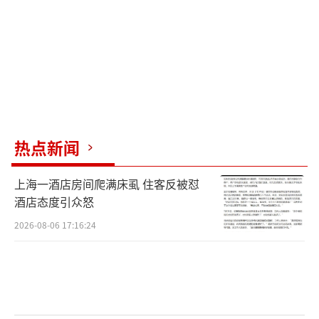
缓。尽管国家持续强化相关法规，盗版行为仍
层出不穷，手法愈发隐蔽。因此，从游戏开发
商的技术防伪、知识产权预先登记，到平台的
技术筛查机制，再到执法部门对侵权行为的严
厉惩罚，整个链条上的每一步都需要升级应对
策略，形成综合保护体系，让盗版无处遁形。
热点新闻
维护正版，抵制盗版，需要产业链上每一
上海一酒店房间爬满床虱 住客反被怼
个参与者保持警惕，如同孙悟空的“火眼金
酒店态度引众怒
睛”，不让任何“假猴王”有机可乘。
（责任编
2026-08-06 17:16:24
辑：卢其龙 CN070）