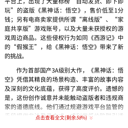
平台上，出现了大量标榜“自动发货、即下即
玩”的盗版《黑神话：悟空》，售价低至1分
钱；另有电商卖家提供所谓“离线版”、“家
庭共享版”游戏账号，以及大量未获授权的游
戏周边商品。这些侵权行为如同《西游记》中
的“假猴王”，给《黑神话：悟空》带来了新
的挑战。
作为首部国产3A级别大作，《黑神话：悟
空》凭借其精良的场景构造、丰富的故事内容
及深刻的文化底蕴，获得了高度评价。遗憾的
是，这份创作诚意并未能触动盗版者和违规商
家的道德底线。他们通过规避游戏平台监管的
手段提供非法登录方式，或利用低价陷阱引诱
点击查看全文(剩余
58
%)
用户，实际上却无法提供正常游戏体验，有的