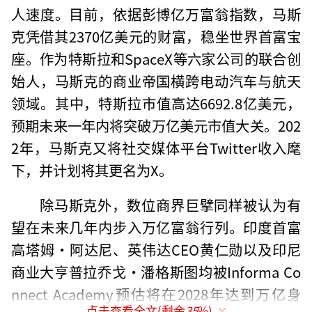
人速度。目前，依据彭博亿万富翁指数，马斯
克凭借其2370亿美元的财富，稳坐世界首富宝
座。作为特斯拉和SpaceX等六家公司的联合创
始人，马斯克的商业帝国横跨电动汽车与航天
领域。其中，特斯拉市值高达6692.8亿美元，
预期未来一年内将突破万亿美元市值大关。202
2年，马斯克又将社交媒体平台Twitter收入麾
下，并计划将其更名为X。
除马斯克外，数位商界巨擘同样被认为有
望在未来几年内步入万亿富翁行列。印度首富
高塔姆·阿达尼、英伟达CEO黄仁勋以及印尼
商业大亨普拉乔戈·潘格斯图均被Informa Co
nnect Academy预估将在2028年达到万亿身
点击查看全文(剩余
35
%)