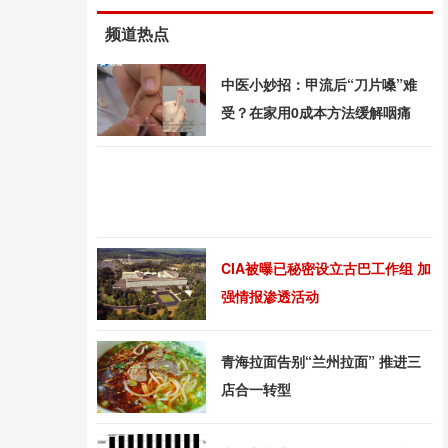
频道热点
中医小妙招：甲流后“刀片嗓”难
受？在家用0成本方法缓解咽痛
CIA被曝已秘密设立古巴工作组 加
强情报渗透活动
青海拉面告别“兰州拉面” 推进三
店合一转型