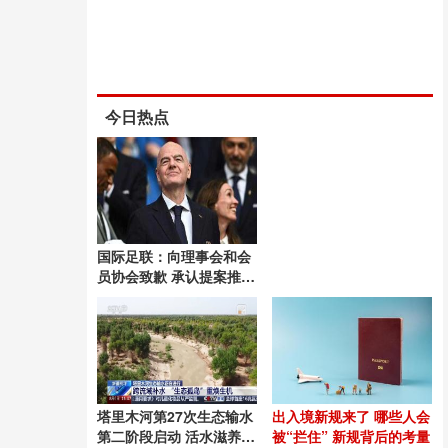
今日热点
国际足联：向理事会和会
员协会致歉 承认提案推进
失误
塔里木河第27次生态输水
出入境新规来了 哪些人会
第二阶段启动 活水滋养绿
被“拦住” 新规背后的考量