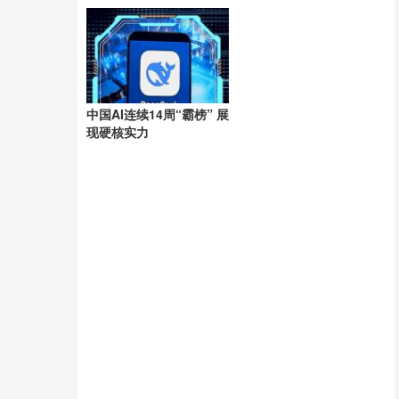
洲
中国AI连续14周“霸榜” 展
现硬核实力