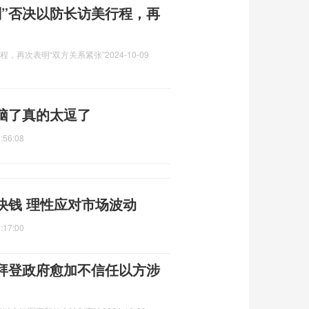
刻”否决以防长访美行程，再
程，再次表明“双方关系紧张”
2024-10-09
脑了真的太逗了
:56:08
快钱 理性应对市场波动
:17:00
拜登政府愈加不信任以方涉