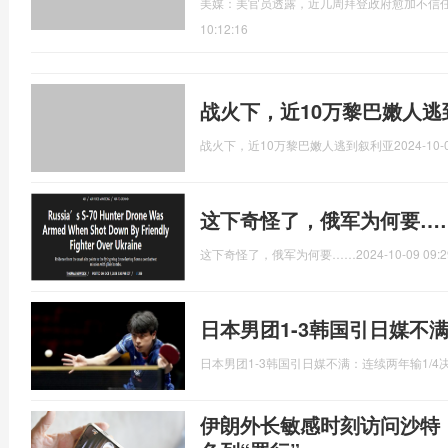
美媒：美官员透露，近几周拜登政府愈加不信
10:12:16
战火下，近10万黎巴嫩人逃
战火下，近10万黎巴嫩人逃到叙利亚
2024-10-
这下奇怪了，俄军为何要…
这下奇怪了，俄军为何要……
2024-10-09 09:2
日本男团1-3韩国引日媒不满
日本男团1-3韩国引日媒不满：连续两年输1/4
伊朗外长敏感时刻访问沙特