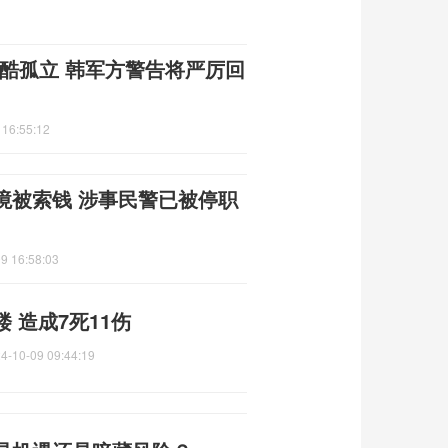
酷孤立 韩军方警告将严厉回
 16:55:12
境被索钱 涉事民警已被停职
9 16:58:03
 造成7死11伤
4-10-09 09:44:19