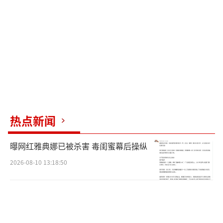
气候条件及漫长的历史共同作用，形成了漓江
流域周边的奇峰异洞。桂林喀斯特不仅在科学
上具有研究价值，其美学特色也深深影响了中
国艺术文化。
这些地质遗产地的入选，不仅是中国自然
遗产的骄傲，也是全人类共享的地球记忆，对
促进地质科学研究、生态保护及可持续发展具
热点新闻
有深远影响。
（责任编辑：卢其龙 CN070）
曝网红雅典娜已被杀害 毒闺蜜幕后操纵
2026-08-10 13:18:50