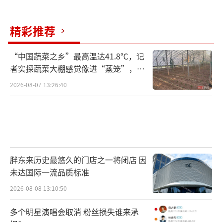
精彩推荐
“中国蔬菜之乡”最高温达41.8℃，记
者实探蔬菜大棚感觉像进“蒸笼”，有
村民称只能凌晨两点起来干活
2026-08-07 13:26:40
胖东来历史最悠久的门店之一将闭店 因
未达国际一流品质标准
2026-08-08 13:10:50
多个明星演唱会取消 粉丝损失谁来承