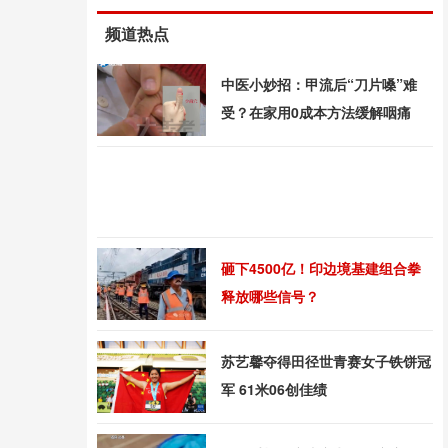
频道热点
中医小妙招：甲流后“刀片嗓”难
受？在家用0成本方法缓解咽痛
砸下4500亿！印边境基建组合拳
释放哪些信号？
苏艺馨夺得田径世青赛女子铁饼冠
军 61米06创佳绩