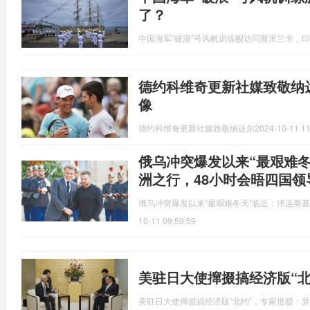
了？
中国海军“破浪”号风帆训练舰访问斯里兰卡，
德约科维奇更新社媒致敬纳
像
德约科维奇更新社媒致敬纳达尔
2024-10-11 11
俄乌冲突爆发以来“最艰难
洲之行，48小时会晤四国领
俄乌冲突爆发以来“最艰难冬天”临近：泽连斯
10-11 09:59:59
美驻日大使撺掇搞经济版“
美驻日大使撺掇搞经济版“北约”，专家批驳：