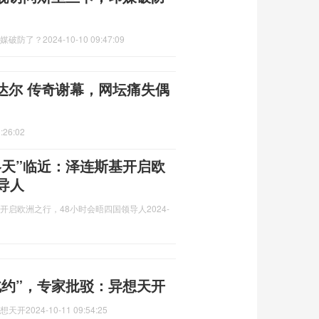
印媒破防了？
2024-10-10 09:47:09
达尔 传奇谢幕，网坛痛失偶
:26:02
冬天”临近：泽连斯基开启欧
导人
基开启欧洲之行，48小时会晤四国领导人
2024-
北约”，专家批驳：异想天开
异想天开
2024-10-11 09:54:25