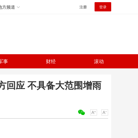
地方频道
注册
登录
军事
财经
滚动
方回应 不具备大范围增雨
关键词：