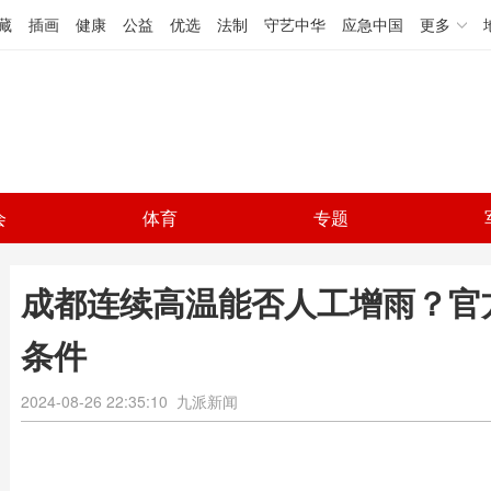
藏
插画
健康
公益
优选
法制
守艺中华
应急中国
更多
会
体育
专题
成都连续高温能否人工增雨？官
条件
2024-08-26 22:35:10
九派新闻