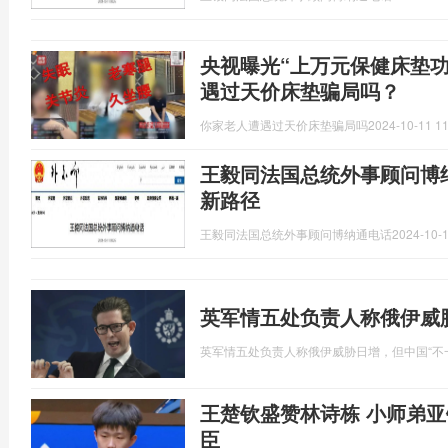
央视曝光“上万元保健床垫
遇过天价床垫骗局吗？
你家老人遭遇过天价床垫骗局吗
2024-10-11 11
王毅同法国总统外事顾问博
新路径
王毅同法国总统外事顾问博纳通电话
2024-10-1
英军情五处负责人称俄伊威
英军情五处负责人称俄伊威胁日增，但中国“不
王楚钦盛赞林诗栋 小师弟
臣