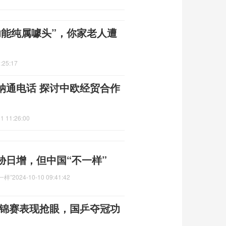
功能纯属噱头”，你家老人遭
:25:17
纳通电话 探讨中欧经贸合作
1 11:26:00
胁日增，但中国“不一样”
一样”
2024-10-10 09:41:42
亚锦赛表现抢眼，国乒夺冠功