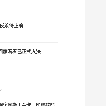
地反杀待上演
回家看看已正式入法
50
练舰访问斯里兰卡，印媒破防