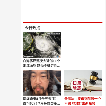
今日热点
白海豚环流变大近似13个
浙江面积 路径不确定性引
关注
网红峰哥8月份三天“回
最高法：要做到黑恶一个
血”46万！7月份曾自曝年
不漏 精准打击新黑恶