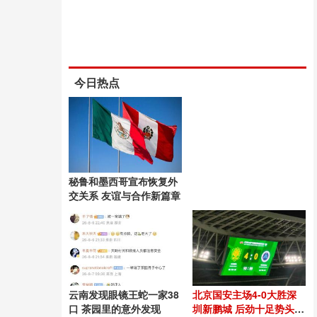
今日热点
秘鲁和墨西哥宣布恢复外
交关系 友谊与合作新篇章
云南发现眼镜王蛇一家38
北京国安主场4-0大胜深
口 茶园里的意外发现
圳新鹏城 后劲十足势头良