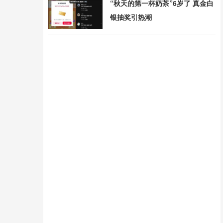
“秋天的第一杯奶茶”6岁了 真金白
银抽奖引热潮