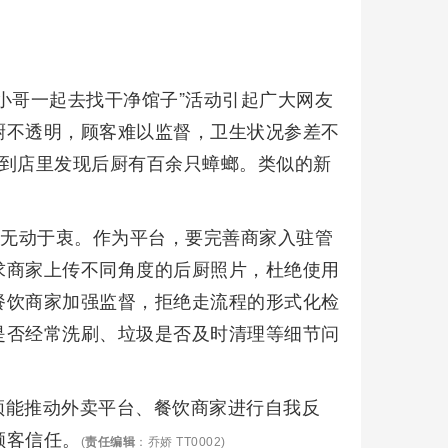
小哥一起去找干净馆子”活动引起广大网友
厨不透明，顾客难以监督，卫生状况参差不
，到店里发现后厨有百余只蟑螂。类似的新
能无动于衷。作为平台，要完善商家入驻管
求商家上传不同角度的后厨照片，杜绝使用
餐饮商家加强监督，拒绝走流程的形式化检
是否经常洗刷、垃圾是否及时清理等细节问
频能推动外卖平台、餐饮商家进行自我反
顾客信任。
(
责任编辑
：乔娇 TT0002)