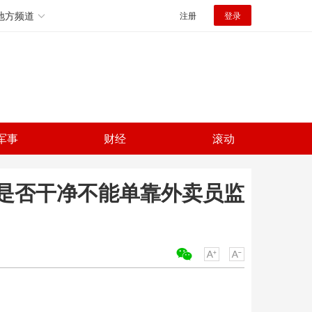
地方频道
注册
登录
军事
财经
滚动
是否干净不能单靠外卖员监
关键词：