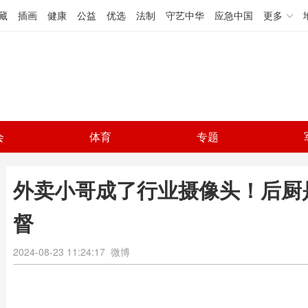
藏
插画
健康
公益
优选
法制
守艺中华
应急中国
更多
会
体育
专题
外卖小哥成了行业摄像头！后厨
督
2024-08-23 11:24:17
微博