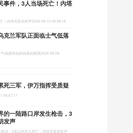
民事件，3人当场死亡！内塔
死亡！内塔尼亚胡发声
2024-09-10 09:58:18
乌克兰军队正面临士气低落
士气低落和临阵脱逃的困境
2024-09-09
累死三军，伊万指挥受质疑
1 09:47:17
界的一陆路口岸发生枪击，3
胡发声
生枪击，3名以色列人死亡，内塔尼亚胡发声