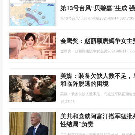
第13号台风“贝碧嘉”生成 
第13号台风“贝碧嘉”生成
2024-09-11 09:47:05
金鹰奖：赵丽颖唐嫣争女主
金鹰奖：赵丽颖唐嫣争女主奖
2024-09-11 09:5
美媒：装备欠缺人数不足，
和临阵脱逃的困境
美媒：装备欠缺人数不足，乌克兰军队正面临
10:35:08
美共和党就阿富汗撤军猛批
性结局”负责
美共和党就阿富汗撤军猛批拜登政府，称后者应