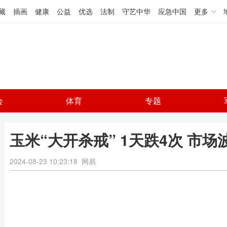
藏
插画
健康
公益
优选
法制
守艺中华
应急中国
更多
会
体育
专题
玉米“大开杀戒” 1天跌4次 市
2024-08-23 10:23:18
网易