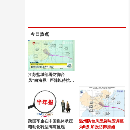
今日热点
江苏盐城部署防御台
风“白海豚” 严阵以待抗风
防雨
跨国车企在中国集体承压
温州防台风应急响应调整
电动化转型阵痛显现
为II级 加强防御措施