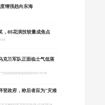
强度增强趋向东海
奖，85花演技较量成焦点
4:59
乌克兰军队正面临士气低落
士气低落和临阵脱逃的困境
2024-09-09
拜登政府，称后者应为“灾难
为“灾难性结局”负责
2024-09-10 09:59:34