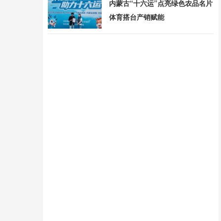
内蒙古“十六运”点亮绿色农品名片
体育搭台产销赋能