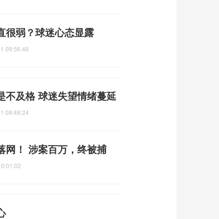
直很弱？球迷心态显露
1 09:56:46
是不及格 球迷失望情绪蔓延
1 09:48:24
落网！ 涉案百万，终被捕
10:01:02
心