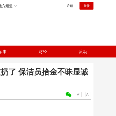
地方频道
注册
登录
军事
财经
滚动
被扔了 保洁员拾金不昧显诚
关键词：