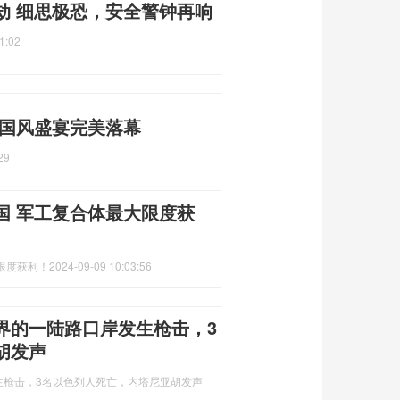
劫 细思极恐，安全警钟再响
1:02
 国风盛宴完美落幕
29
国 军工复合体最大限度获
限度获利！
2024-09-09 10:03:56
界的一陆路口岸发生枪击，3
胡发声
生枪击，3名以色列人死亡，内塔尼亚胡发声