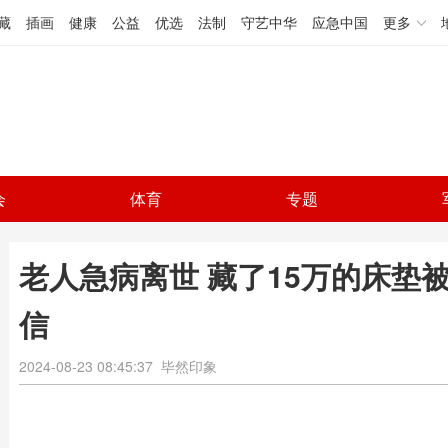
藏
插画
健康
公益
优选
法制
守艺中华
应急中国
更多
会
体育
专题
老人急病离世 藏了15万的床垫
信
2024-08-23 08:45:37
毕然印象