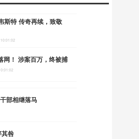
韦斯特 传奇再续，致敬
 10:01:02
落网！ 涉案百万，终被捕
10:01:02
层干部相继落马
辞其咎