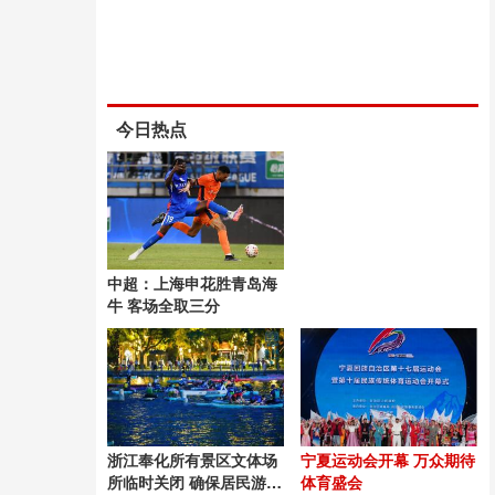
今日热点
中超：上海申花胜青岛海
牛 客场全取三分
浙江奉化所有景区文体场
宁夏运动会开幕 万众期待
所临时关闭 确保居民游客
体育盛会