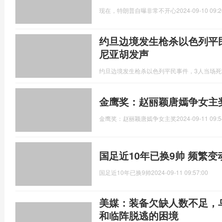
现在，特朗普自曝非常不开心
2024-09-10 09:2
约旦边境发生枪杀以色列平
尼亚胡发声
约旦边境发生枪杀以色列平民事件，3人当场
金鹰奖：赵丽颖唐嫣争女主
金鹰奖：赵丽颖唐嫣争女主奖
2024-09-11 09:5
国足近10年已换9帅 频繁
国足近10年已换9帅
2024-09-11 09:57:00
美媒：装备欠缺人数不足，
和临阵脱逃的困境