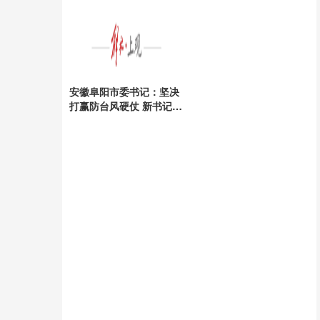
安全
安徽阜阳市委书记：坚决
打赢防台风硬仗 新书记上
任引领抗灾