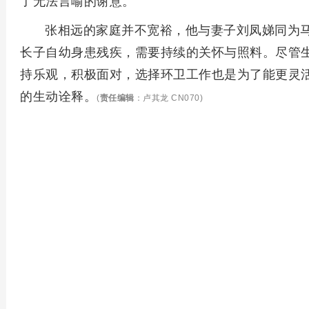
了无法言喻的谢意。
张相远的家庭并不宽裕，他与妻子刘凤娣同为
长子自幼身患残疾，需要持续的关怀与照料。尽管
持乐观，积极面对，选择环卫工作也是为了能更灵
的生动诠释。
(
责任编辑
：卢其龙 CN070)