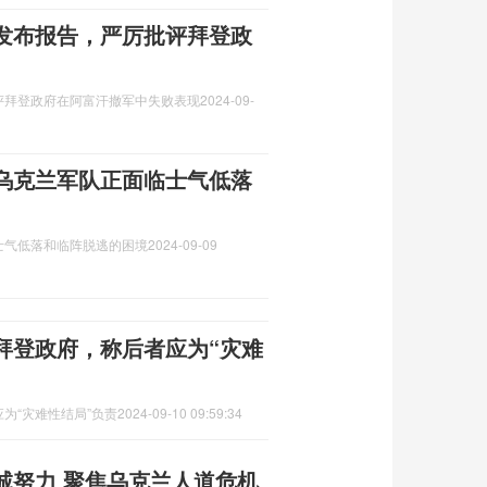
发布报告，严厉批评拜登政
评拜登政府在阿富汗撤军中失败表现
2024-09-
乌克兰军队正面临士气低落
士气低落和临阵脱逃的困境
2024-09-09
拜登政府，称后者应为“灾难
为“灾难性结局”负责
2024-09-10 09:59:34
诚努力 聚焦乌克兰人道危机