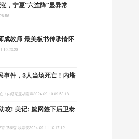
地上涨，宁夏"六连降"显异常
28:56
师成教师 最美板书传承情怀
1 10:23:28
民事件，3人当场死亡！内塔
死亡！内塔尼亚胡发声
2024-09-10 09:58:18
6助攻! 美记: 篮网签下后卫泰
签下后卫泰森-埃蒂安
2024-09-11 10:17:12