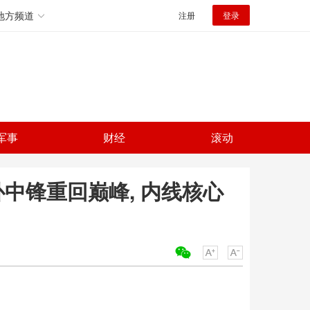
地方频道
注册
登录
军事
财经
滚动
补中锋重回巅峰, 内线核心
关键词：