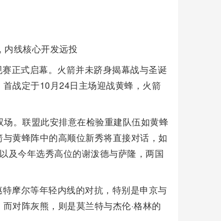
, 内线核心开发远投
季常规赛正式启幕。火箭并未跻身揭幕战与圣诞
首战定于10月24日主场迎战黄蜂，火箭
双场。联盟此安排意在检验重建队伍如黄蜂
箭与黄蜂阵中的高顺位新秀将直接对话，如
，以及今年选秀高位的谢泼德与萨隆，两国
惠特摩尔等年轻内线的对抗，特别是申京与
而对阵灰熊，则是莫兰特与杰伦·格林的