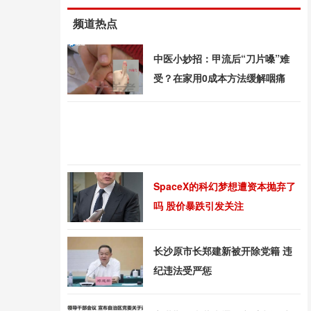
频道热点
中医小妙招：甲流后“刀片嗓”难
受？在家用0成本方法缓解咽痛
SpaceX的科幻梦想遭资本抛弃了
吗 股价暴跌引发关注
长沙原市长郑建新被开除党籍 违
纪违法受严惩