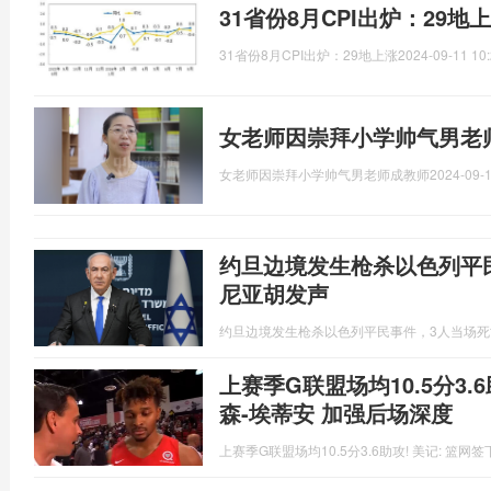
31省份8月CPI出炉：29
31省份8月CPI出炉：29地上涨
2024-09-11 10:
女老师因崇拜小学帅气男老
女老师因崇拜小学帅气男老师成教师
2024-09-1
约旦边境发生枪杀以色列平
尼亚胡发声
约旦边境发生枪杀以色列平民事件，3人当场
上赛季G联盟场均10.5分3.
森-埃蒂安 加强后场深度
上赛季G联盟场均10.5分3.6助攻! 美记: 篮网