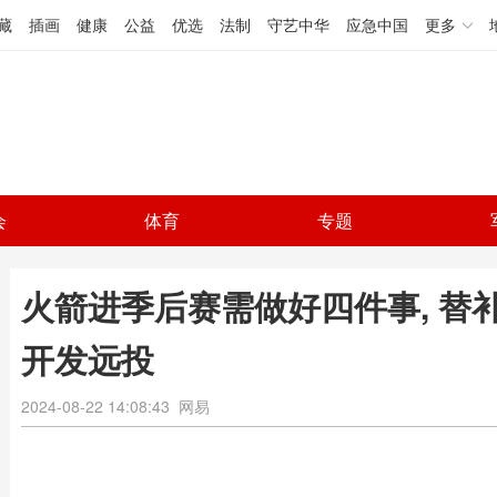
藏
插画
健康
公益
优选
法制
守艺中华
应急中国
更多
会
体育
专题
火箭进季后赛需做好四件事, 替
开发远投
2024-08-22 14:08:43
网易