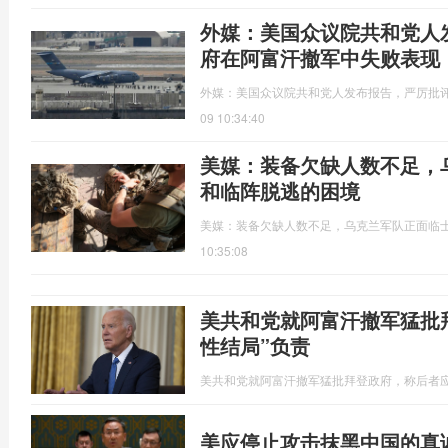
外媒：美国众议院共和党人
府在阿富汗撤军中失败表现
外媒：美国众议院共和党人发布报告，严厉批
09 10:34:40
美媒：装备欠缺人数不足，
和临阵脱逃的困境
美媒：装备欠缺人数不足，乌克兰军队正面临
10:35:08
美共和党就阿富汗撤军猛批
性结局”负责
美共和党就阿富汗撤军猛批拜登政府，称后者应
美应停止攻击抹黑中国的真