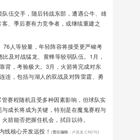
轻队伍交手，随后转战东部，遭遇公牛、雄
常客、季后赛有力竞争者，或继续重建之
、76人等较量，年轻阵容将接受更严峻考
德比及对战猛龙、黄蜂等较弱队伍。1月，
靠背，考验极大。3月，火箭将完成对东
战连连，包括与湖人的双战及对阵雷霆、勇
。
尽管赛程随机且受多种因素影响，但球队实
现与成长将成为关键，特别是在魔鬼赛程与
。火箭能否把握住机会，拭目以待。
 内线核心开发远投！
(
责任编辑
：卢其龙 CN070)