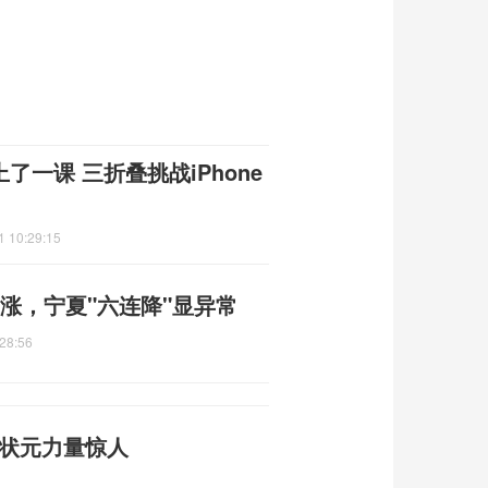
上了一课 三折叠挑战iPhone
1 10:29:15
地上涨，宁夏"六连降"显异常
28:56
武状元力量惊人