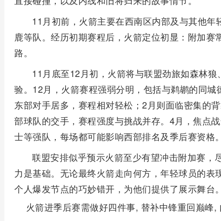
直接碰撞，以及内线和旧将归来的故事情节。
11月初前，火箭主要在西南区内部及与其他年
鹿等队。经历初期赛程后，火箭定位初显：附加赛
路。
11月底至12月初，火箭将与联盟劲旅如森林狼
验。12月，火箭赛程强弱分明，包括与鹈鹕的同城
东部对手居多，赛程相对轻松；2月则面临密集的背
部球队的交手，赛程强度与挑战并存。4月，焦点
士等强队，每场都可能影响西部排名及季后赛资格
联盟安排似乎预示火箭至少有望冲击附加赛，
力是基础。无论最终火箭走向何方，年轻球员的表
个人爆发节点的巧妙错开，为他们提供了展示舞台
火箭进季后赛需做好四件事, 替补中锋重回巅峰,