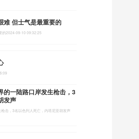
艰难 但士气是最重要的
要的
2024-09-10 09:32:25
心
6:09
界的一陆路口岸发生枪击，3
胡发声
生枪击，3名以色列人死亡，内塔尼亚胡发声