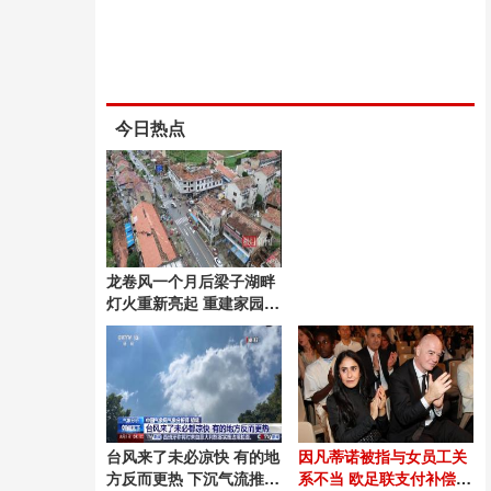
今日热点
龙卷风一个月后梁子湖畔
灯火重新亮起 重建家园温
暖再现
台风来了未必凉快 有的地
因凡蒂诺被指与女员工关
方反而更热 下沉气流推高
系不当 欧足联支付补偿金