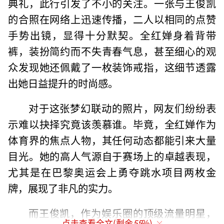
典礼，此行引发了不小的关注。一张与王俊凯
的合照在网络上迅速传播，二人以相同的点赞
手势出镜，显得十分默契。全红婵身着背带
裤，装扮简约而不失青春气息，甚至细心的观
众发现她还佩戴了一枚装饰戒指，这细节透露
出她日益提升的时尚感。
对于这张梦幻联动的照片，网友们纷纷表
示难以抉择究竟该羡慕谁。毕竟，全红婵作为
体育界的焦点人物，其任何动态都能引来大量
目光。她的高人气源自于赛场上的卓越表现，
尤其是在巴黎奥运会上勇夺跳水项目两枚金
牌，展现了非凡的实力。
而王俊凯，作为娱乐圈的顶级流量明星，
点击查看全文(剩余
55
%)