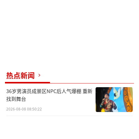
令人遗憾的是，仍有个别记者和专家对她
提出批评，这种行为引发了不小的争议。人们
不禁要问，针对一个在专业领域取得优异成绩
的少女进行无端指责，是否恰当？
总之，无论是体育明星还是演艺名人，他
们首先是普通人，应享有个人空间与尊重。社
会各界应当更加理性地看待他们的成就与生
热点新闻
活，给予支持与理解。全红婵葛优同框“葛优
躺”，网友：太逗了！
（责任编辑：卢其龙 CN070）
36岁男演员成景区NPC后人气爆棚 重新
找到舞台
2026-08-08 08:50:22