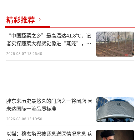
精彩推荐
“中国蔬菜之乡”最高温达41.8℃，记
者实探蔬菜大棚感觉像进“蒸笼”，有
村民称只能凌晨两点起来干活
2026-08-07 13:26:40
胖东来历史最悠久的门店之一将闭店 因
未达国际一流品质标准
2026-08-08 13:10:50
以媒：穆杰塔巴被紧急送医情况危急 病