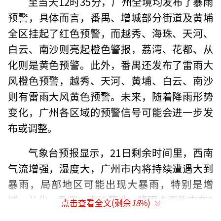
至当天12时35分，广州全境均发布了暴雨
预警，具体而言，番禺、增城部分街道及黄埔
全区挂起了红色预警，而越秀、海珠、天河、
白云、南沙则亮起橙色警报，荔湾、花都、从
化则是黄色预警。此外，番禺还发布了雷雨大
风橙色预警，越秀、天河、黄埔、白云、南沙
则有雷雨大风黄色预警。未来，随着降雨形势
变化，广州各区域的预警信号可能会进一步发
布或调整。
气象台预报显示，21日剩余时间里，西南
气流增强，湿度大，广州市内将持续遭遇大到
暴雨，局部地区可能出现大暴雨，特别是增
城、从化、番禺、南沙等地，降雨主要集中在2
点击查看全文(剩余
18
%)
1日白天至22日凌晨。而展望22日至24日，随