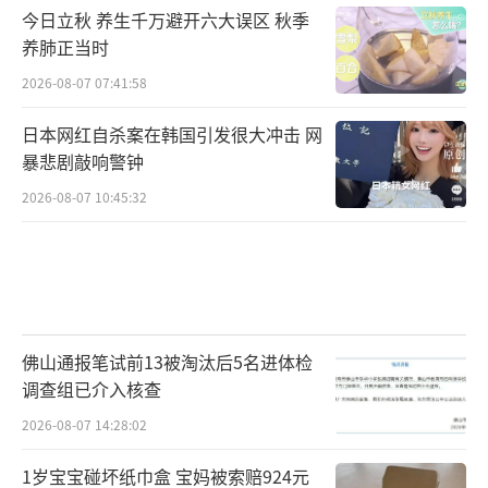
今日立秋 养生千万避开六大误区 秋季
养肺正当时
2026-08-07 07:41:58
日本网红自杀案在韩国引发很大冲击 网
暴悲剧敲响警钟
2026-08-07 10:45:32
佛山通报笔试前13被淘汰后5名进体检
调查组已介入核查
2026-08-07 14:28:02
1岁宝宝碰坏纸巾盒 宝妈被索赔924元