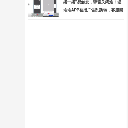
摇一摇”易触发，弹窗关闭难！埋
堆堆APP被指广告乱跳转，客服回
应