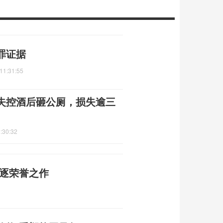
罪证据
11:31:55
失控酒后砸公厕，损失逾三
:30:32
角逐荣誉之作