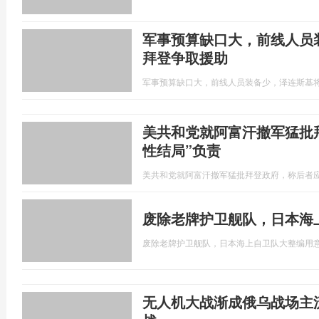
军事预算缺口大，前线人员
拜登争取援助
军事预算缺口大，前线人员装备少，泽连斯基
美共和党就阿富汗撤军猛批
性结局”负责
美共和党就阿富汗撤军猛批拜登政府，称后者应
废除老牌护卫舰队，日本海
废除老牌护卫舰队，日本海上自卫队大整编用
无人机大战渐成俄乌战场主