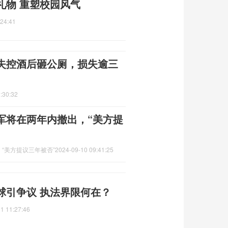
礼物 重塑校园风气
:24:41
失控酒后砸公厕，损失逾三
:30:32
军将在两年内撤出，“美方提
“美方提议三年被否”
2024-09-10 09:41:25
球引争议 执法界限何在？
1 11:27:46