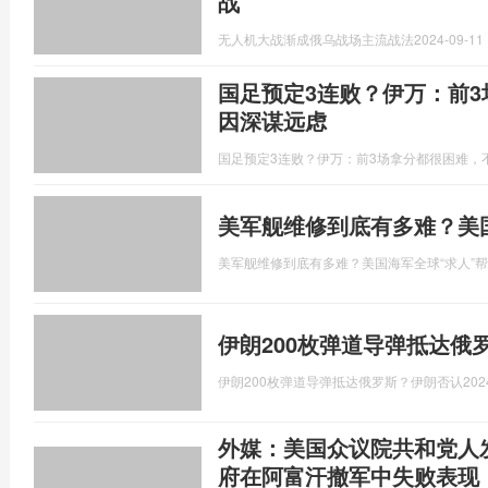
战
无人机大战渐成俄乌战场主流战法
2024-09-11 
国足预定3连败？伊万：前
因深谋远虑
国足预定3连败？伊万：前3场拿分都很困难，
美军舰维修到底有多难？美
美军舰维修到底有多难？美国海军全球“求人”
伊朗200枚弹道导弹抵达俄
伊朗200枚弹道导弹抵达俄罗斯？伊朗否认
202
外媒：美国众议院共和党人
府在阿富汗撤军中失败表现