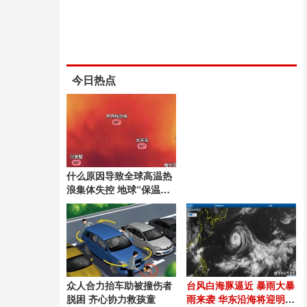
今日热点
什么原因导致全球高温热
浪集体失控 地球“保温
毯”过厚引发连锁反应
众人合力抬车助被撞伤者
台风白海豚逼近 暴雨大暴
脱困 齐心协力救孩童
雨来袭 华东沿海将迎明显