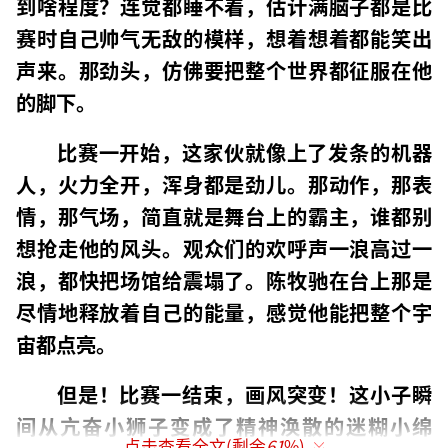
到啥程度？连觉都睡不着，估计满脑子都是比
赛时自己帅气无敌的模样，想着想着都能笑出
声来。那劲头，仿佛要把整个世界都征服在他
的脚下。
比赛一开始，这家伙就像上了发条的机器
人，火力全开，浑身都是劲儿。那动作，那表
情，那气场，简直就是舞台上的霸主，谁都别
想抢走他的风头。观众们的欢呼声一浪高过一
浪，都快把场馆给震塌了。陈牧驰在台上那是
尽情地释放着自己的能量，感觉他能把整个宇
宙都点亮。
但是！比赛一结束，画风突变！这小子瞬
间从亢奋小狮子变成了精神涣散的迷糊小绵
点击查看全文(剩余
61
%)