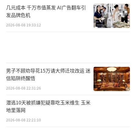
几元成本 千万市值蒸发 AI广告翻车引
发品牌危机
2026-08-08 19:33:12
男子不顾劝导花15万请大师迁坟改运 迷
信陷阱终醒悟
2026-08-08 22:31:26
潜逃10天被抓嫌犯疑靠吃玉米维生 玉米
地里落网
2026-08-08 22:21:10