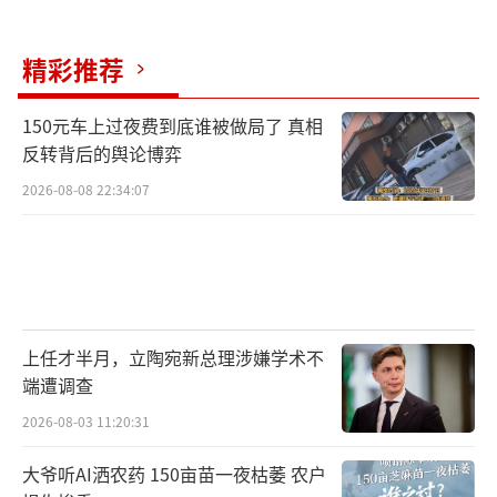
精彩推荐
150元车上过夜费到底谁被做局了 真相
反转背后的舆论博弈
2026-08-08 22:34:07
上任才半月，立陶宛新总理涉嫌学术不
端遭调查
2026-08-03 11:20:31
大爷听AI洒农药 150亩苗一夜枯萎 农户