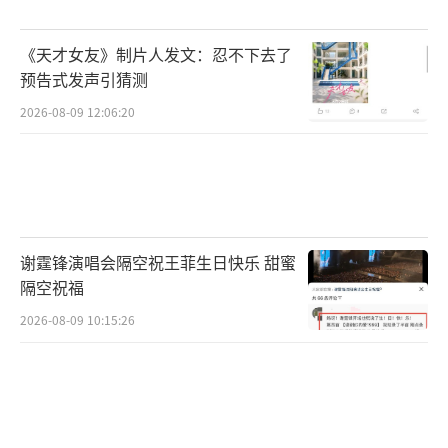
次签名可别再把笔和照片带走啦，不然粉丝们
可要哭鼻子喽！
（责任编辑：卢其龙 CN070）
《天才女友》制片人发文：忍不下去了
预告式发声引猜测
2026-08-09 12:06:20
谢霆锋演唱会隔空祝王菲生日快乐 甜蜜
隔空祝福
2026-08-09 10:15:26