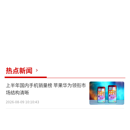
呢，咱们也能理解，毕竟这比赛可把他给折腾
惨了，累成这样，犯点小迷糊也是情有可原的
嘛。
其实啊，陈牧驰这一路的表现，不就是咱
们生活的写照吗？有时候精神饱满得能上天，
有时候又累得像条狗。但不管怎样，他为了梦
想全力以赴的样子真的很帅，就算偶尔犯点小
热点新闻
迷糊，也只会让我们觉得他更加可爱、更加真
实。
上半年国内手机销量榜 苹果华为领衔市
场结构清晰
所以啊，让我们给陈牧驰这小子一个大大
2026-08-09 10:10:43
的拥抱，希望他能快快恢复元气，重新变回那
个精神抖擞的小狮子，继续在舞台上闪闪发
光，给我们带来更多的欢乐和惊喜！当然，下